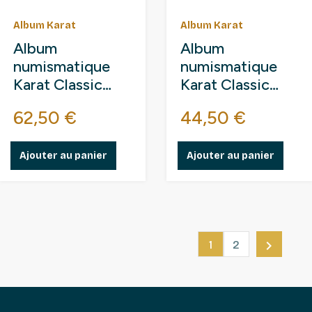
Album Karat
Album Karat
Album
Album
numismatique
numismatique
Karat Classic
Karat Classic
avec boitier de
avec 10 feuilles.
Prix
Prix
62,50 €
44,50 €
protection.
Ajouter au panier
Ajouter au panier

1
2