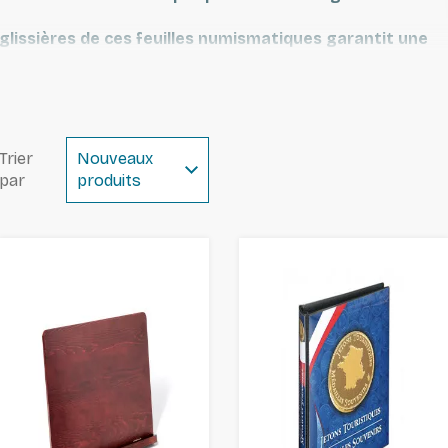
glissières de ces feuilles numismatiques garantit une
 pratique.
irées ou remplacées et chaque feuille peut être
.
Trier
Nouveaux
par
produits