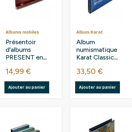
Albums mobiles
Album Karat
Présentoir
Album
d‘albums
numismatique
PRESENT en
Karat Classic
bois massif.
pour jetons
Prix
Prix
14,99 €
33,50 €
touristiques.
Ajouter au panier
Ajouter au panier