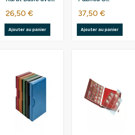
étui de
Lindner avec 5
Prix
Prix
26,50 €
37,50 €
protection.
feuilles Karat.
Ajouter au panier
Ajouter au panier