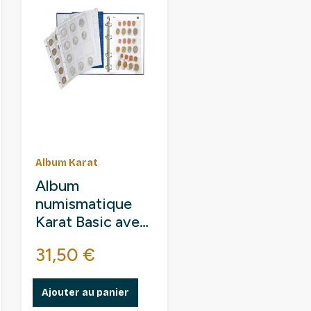
Album Karat
Album
numismatique
Karat Basic avec
5 feuilles.
Prix
31,50 €
Ajouter au panier