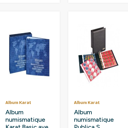
Album Karat
Album Karat
Album
Album
numismatique
numismatique
Karat Basic avec
Publica S