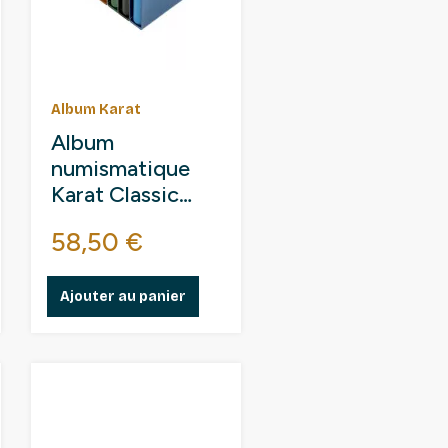
Album Karat
Album
numismatique
Karat Classic
avec 10 feuilles
Prix
58,50 €
pour monnaies
de collection.
Ajouter au panier