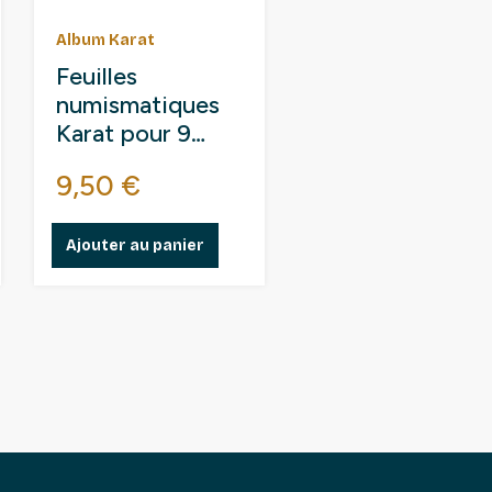
Album Karat
Feuilles
numismatiques
Karat pour 9
étuis carton 50 x
Prix
9,50 €
50 mm.
Ajouter au panier