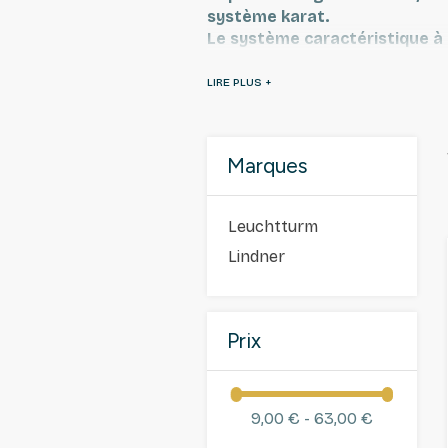
système karat.
Le système caractéristique à 
fonctionnalité particulière et
Les monnaies peuvent être ret
complétée en toute simplicité
Marques
Leuchtturm
Lindner
Prix
9,00 € - 63,00 €