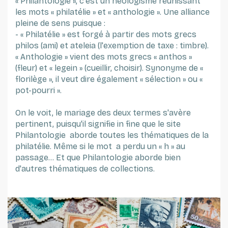
« Philantologie », c'est un néologisme réunissant
les mots « philatélie » et « anthologie ». Une alliance
pleine de sens puisque :
- « Philatélie » est forgé à partir des mots grecs
philos (ami) et ateleia (l'exemption de taxe : timbre).
« Anthologie » vient des mots grecs « anthos »
(fleur) et « legein » (cueillir, choisir). Synonyme de «
florilège », il veut dire également « sélection » ou «
pot-pourri ».
On le voit, le mariage des deux termes s'avère
pertinent, puisqu'il signifie in fine que le site
Philantologie aborde toutes les thématiques de la
philatélie. Même si le mot a perdu un « h » au
passage... Et que Philantologie aborde bien
d'autres thématiques de collections.