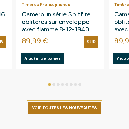
Timbres Francophones
Timbre
16
Cameroun série Spitfire
Came
oblitérés sur enveloppe
oblit
avec flamme 8-12-1940.
avec
Prix
Prix
89,99 €
89,
TB
SUP
Ajouter au panier
Ajout
1
2
3
4
5
6
7
8
VOIR TOUTES LES NOUVEAUTÉS