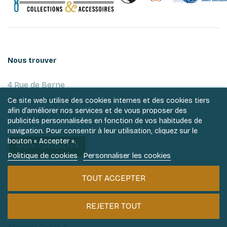
Nous trouver
4 Rue de Berne
67300 Schiltigheim
Ce site web utilise des cookies internes et des cookies tiers
afin d’améliorer nos services et de vous proposer des
Tél. : 03 69 81 57 42
publicités personnalisées en fonction de vos habitudes de
navigation. Pour consentir à leur utilisation, cliquez sur le
bouton « Accepter ».
NOUS CONTACTER
Politique de cookies
Personnaliser les cookies
Nos produits
TOUT ACCEPTER
Monnaies
REJETER TOUT
Timbres