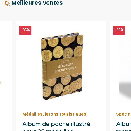
Meilleures Ventes
-35%
-35%
Médailles, jetons touristiques
Spécia
Album de poche illustré
Albu