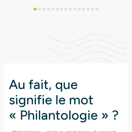
1
2
3
4
5
6
7
8
9
10
11
12
13
14
15
Au fait, que
signifie le mot
« Philantologie » ?