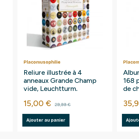
Placomusophilie
Placom
Reliure illustrée à 4
Album
anneaux Grande Champ
168 
vide, Leuchtturm.
de c
Prix
Prix de base
Prix
15,00 €
35,9
29,99 €
Ajouter au panier
Ajout