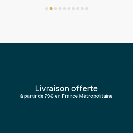
1
2
3
4
5
6
7
8
9
10
Livraison offerte
à partir de 79€ en France Métropolitaine