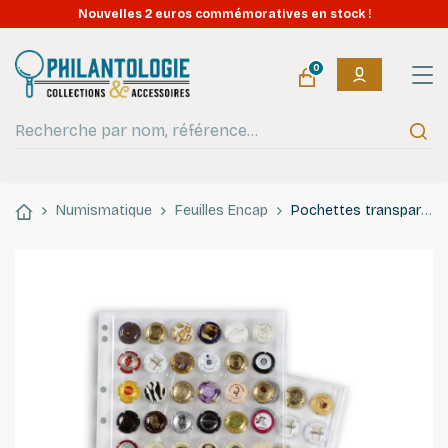
Nouvelles 2 euros commémoratives en stock !
0
Numismatique
Feuilles Encap
Pochettes transparentes ENCAP pour 42 capsules de champagne, bière, sodas.