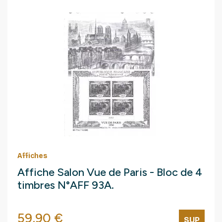
Affiches
Affiche Salon Vue de Paris - Bloc de 4
timbres N°AFF 93A.
Prix
59,90 €
SUP