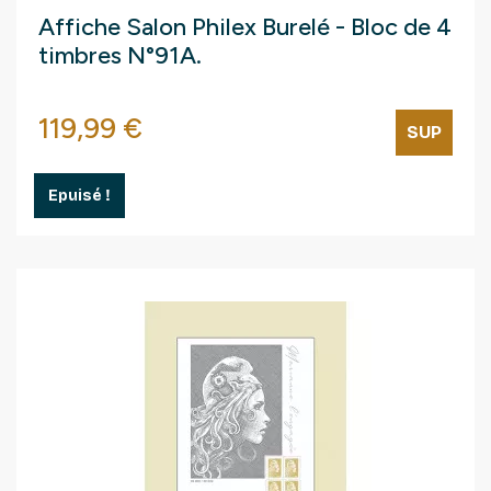
Affiche Salon Philex Burelé - Bloc de 4
timbres N°91A.
Prix
119,99 €
SUP
Epuisé !