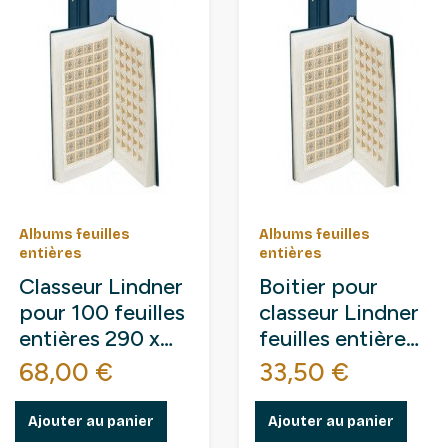
Albums feuilles
Albums feuilles
entières
entières
Classeur Lindner
Boitier pour
pour 100 feuilles
classeur Lindner
entières 290 x
feuilles entières
315 mm
240 x 360 mm
Prix
Prix
68,00 €
33,50 €
Ajouter au panier
Ajouter au panier