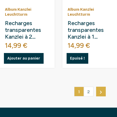
Album Kanzlei
Album Kanzlei
Leuchtturm
Leuchtturm
Recharges
Recharges
transparentes
transparentes
Kanzlei à 2
Kanzlei à 1
compartiments
compartiment
Prix
Prix
14,99 €
14,99 €
pour grands
pour grands
documents.
documents.
Ajouter au panier
Epuisé !

1
2