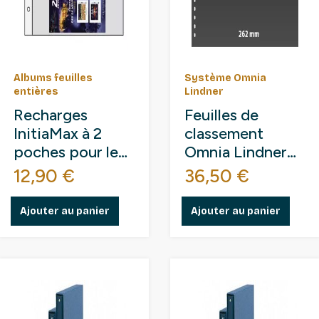
Albums feuilles
Système Omnia
entières
Lindner
Recharges
Feuilles de
InitiaMax à 2
classement
poches pour les
Omnia Lindner
feuilles
pour feuillets
Prix
Prix
12,90 €
36,50 €
"Collector".
entiers de
timbres.
Ajouter au panier
Ajouter au panier