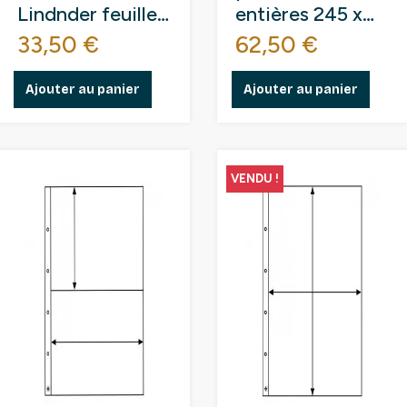
Lindnder feuilles
entières 245 x
entières 245 x
315 mm.
Prix
Prix
33,50 €
62,50 €
315 mm.
Ajouter au panier
Ajouter au panier
VENDU !