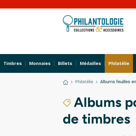
Timbres
Monnaies
Billets
Médailles
Philatélie
Philatélie
Albums feuilles en
Albums po
de timbres