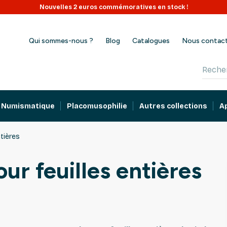
Nouvelles 2 euros commémoratives en stock !
Qui sommes-nous ?
Blog
Catalogues
Nous contac
Numismatique
Placomusophilie
Autres collections
A
tières
ur feuilles entières