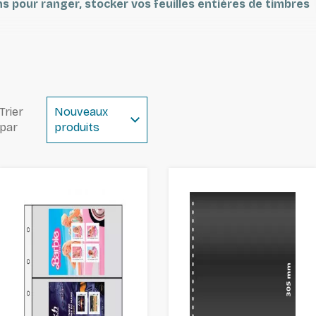
s pour ranger, stocker vos feuilles entières de timbres
te sont garantis sans plastifiant acide. Ils n'abiment pas
ssurent une parfaite protection.
Trier
Nouveaux
par
produits