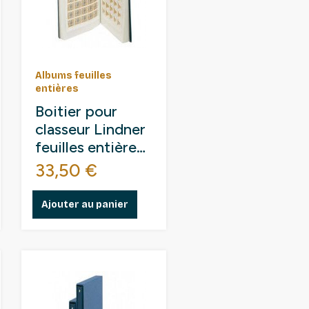
Albums feuilles
entières
Boitier pour
classeur Lindner
feuilles entières
290 x 315 mm
Prix
33,50 €
Ajouter au panier