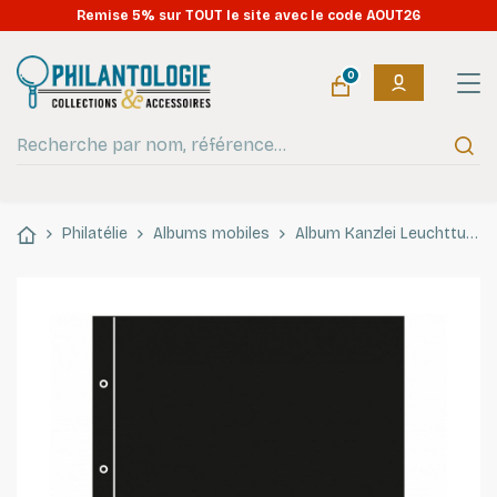
Remise 5% sur TOUT le site avec le code AOUT26
0
Philatélie
Albums mobiles
Album Kanzlei Leuchtturm