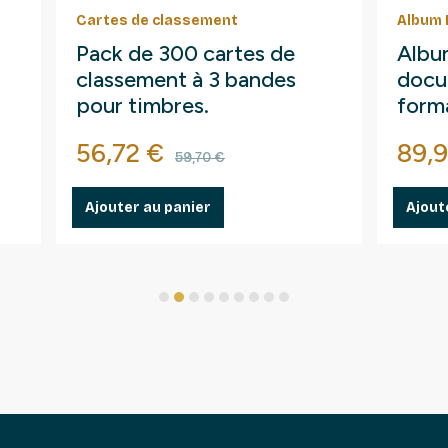
Cartes de classement
Album 
Pack de 300 cartes de
Albu
classement à 3 bandes
docu
pour timbres.
form
Prix
Prix de base
Prix
56,72 €
89,
59,70 €
Ajouter au panier
Ajout
1
2
3
4
5
6
7
8
9