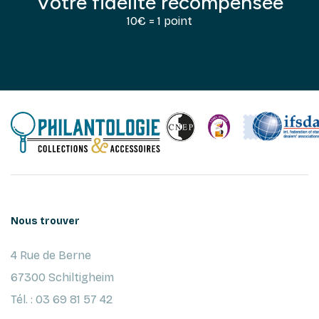
Votre fidélité récompensée
10€ = 1 point
Nous trouver
4 Rue de Berne
67300 Schiltigheim
Tél. : 03 69 81 57 42