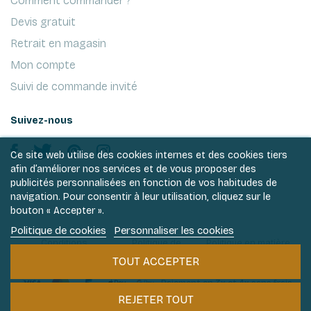
Comment commander ?
Devis gratuit
Retrait en magasin
Mon compte
Suivi de commande invité
Suivez-nous
Ce site web utilise des cookies internes et des cookies tiers
afin d’améliorer nos services et de vous proposer des
publicités personnalisées en fonction de vos habitudes de
navigation. Pour consentir à leur utilisation, cliquez sur le
bouton « Accepter ».
Politique de cookies
Personnaliser les cookies
Conditions
Politique de
Politique en matière
générales de ventes
vie privée
de cookies
TOUT ACCEPTER
Paiement en 3x et 4x sans frais
REJETER TOUT
Philantologie 2026 © Tous droits réservés.