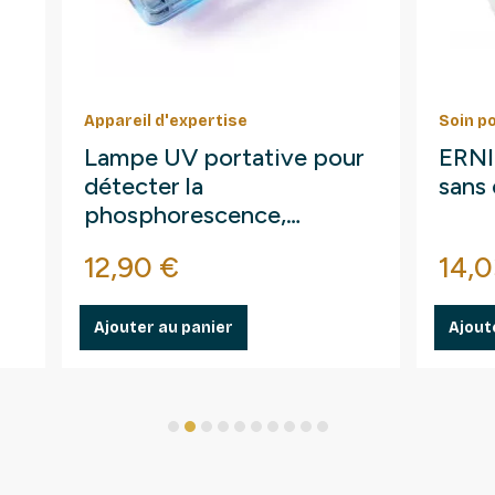
Appareil d'expertise
Soin p
Lampe UV portative pour
ERNI 
détecter la
sans 
phosphorescence,
fluorescences.
Prix
Prix
12,90 €
14,0
Ajouter au panier
Ajout
1
2
3
4
5
6
7
8
9
10