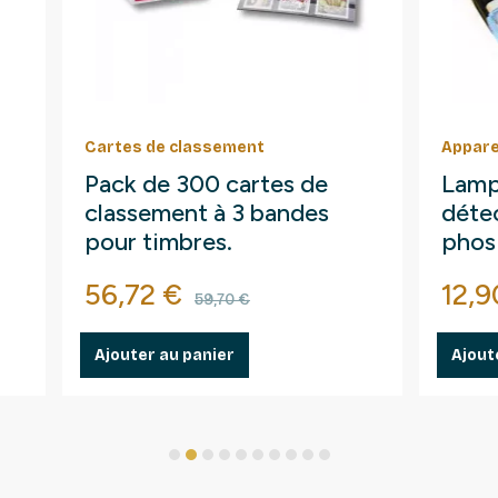
Cartes de classement
Appare
Pack de 300 cartes de
Lamp
classement à 3 bandes
détec
pour timbres.
phos
fluo
Prix
Prix de base
Prix
56,72 €
12,9
59,70 €
Ajouter au panier
Ajout
1
2
3
4
5
6
7
8
9
10