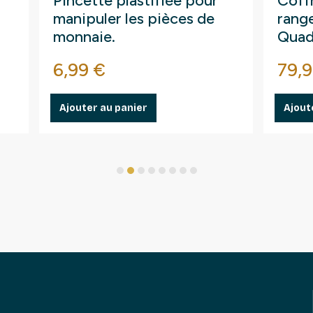
Pincette plastifiée pour
Coffr
manipuler les pièces de
rang
monnaie.
Quad
Prix
Prix
6,99 €
79,9
Ajouter au panier
Ajout
1
2
3
4
5
6
7
8