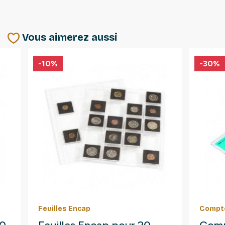
Vous aimerez aussi
-10%
-30%
Feuilles Encap
Compte