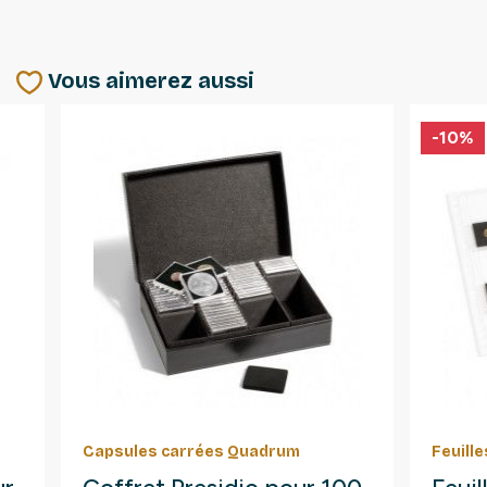
Vous aimerez aussi
-10%
Capsules carrées Quadrum
Feuill