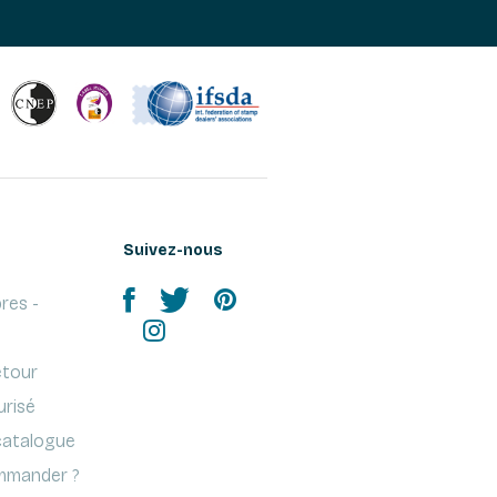
Suivez-nous
res -
etour
urisé
atalogue
mander ?