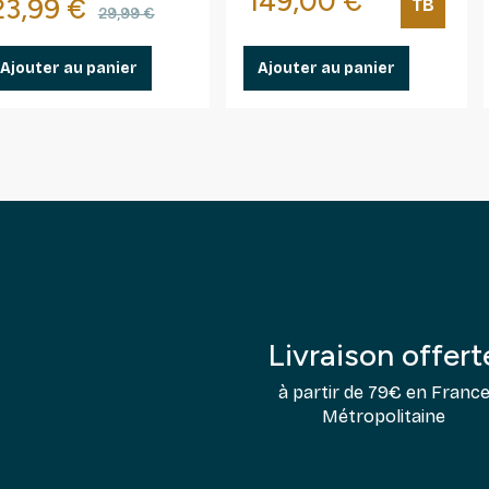
Prix
149,00 €
Prix
Prix de base
23,99 €
TB
29,99 €
Ajouter au panier
Ajouter au panier
Livraison offert
à partir de 79€ en Franc
Métropolitaine