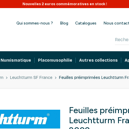
Nouvelles 2 euros commémoratives en stock !
Qui sommes-nous ?
Blog
Catalogues
Nous contac
Numismatique
Placomusophilie
Autres collections
A
rm
Leuchtturm SF France
Feuilles préimprimées Leuchtturm F
Feuilles préim
Leuchtturm Fr