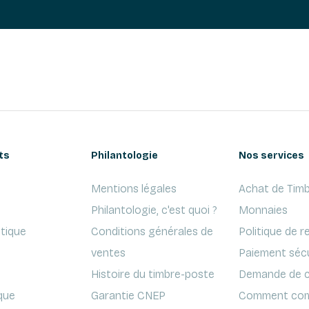
ts
Philantologie
Nos services
Mentions légales
Achat de Timb
Philantologie, c'est quoi ?
Monnaies
ptique
Conditions générales de
Politique de r
ventes
Paiement séc
Histoire du timbre-poste
Demande de c
que
Garantie CNEP
Comment com