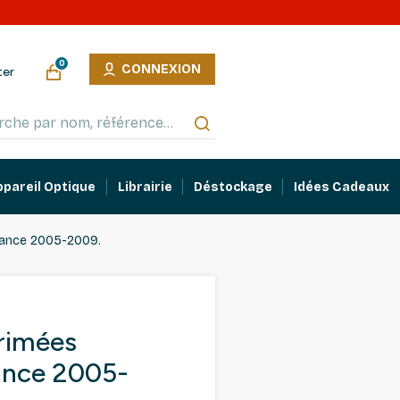
0
CONNEXION
ter
ppareil Optique
Librairie
Déstockage
Idées Cadeaux
rance 2005-2009.
primées
ance 2005-