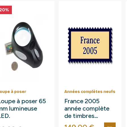
-20%
oupe à poser
Années complètes neufs
Loupe à poser 65
France 2005
mm lumineuse
année complète
LED.
de timbres
neufs**.