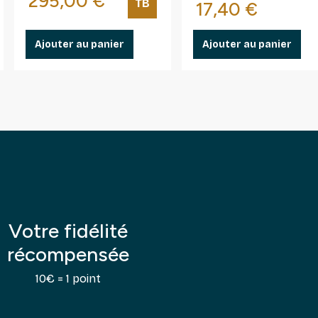
Prix
295,00 €
France.
TB
Prix
17,40 €
Ajouter au panier
Ajouter au panier
Votre fidélité
récompensée
10€ = 1 point