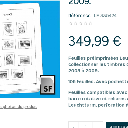
2009.
Référence :
LE 335424





349,99 €
Feuilles préimprimées Le
collectionner les timbres
2005 à 2009.
105 feuilles.
Avec pochette
Feuilles compatibles avec 
barre rotative et reliure
Leuchtturm, perforation à
es photos du produit
-
+
AJOUTER 