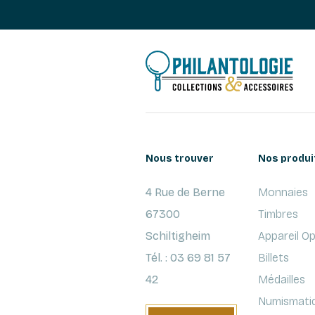
Nous trouver
Nos produi
4 Rue de Berne
Monnaies
67300
Timbres
Schiltigheim
Appareil O
Tél. : 03 69 81 57
Billets
42
Médailles
Numismati