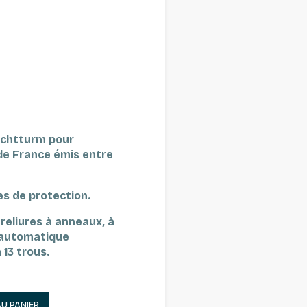
uchtturm pour
 de France émis entre
s de protection.
reliures à anneaux, à
s automatique
 13 trous.
AU PANIER