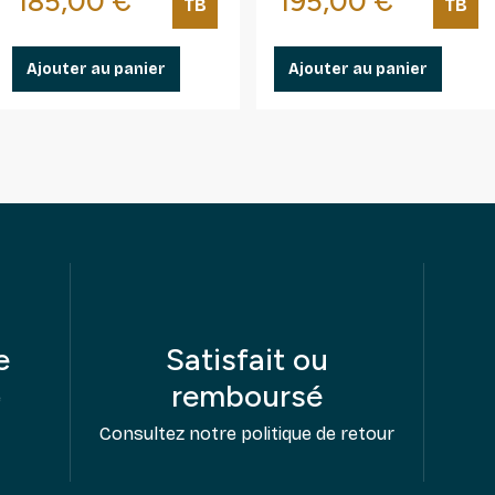
Prix
Prix
185,00 €
195,00 €
TB
TB
Ajouter au panier
Ajouter au panier
e
Satisfait ou
remboursé
e
Consultez notre politique de retour