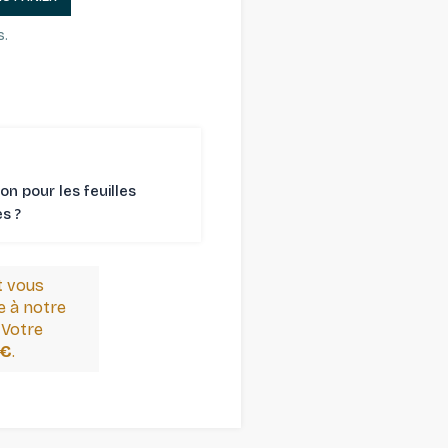
s.
son pour les feuilles
 ⁠?
t vous
 à notre
 Votre
 €
.