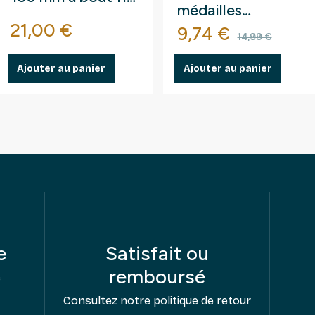
médailles
droit.
e
Prix
21,00 €
touristiques.
Prix
Prix de b
9,74 €
14,99 €
Ajouter au panier
Ajouter au panier
e
Satisfait ou
remboursé
e
Consultez notre politique de retour