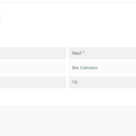
Neuf *
Iles Caïmans
TB