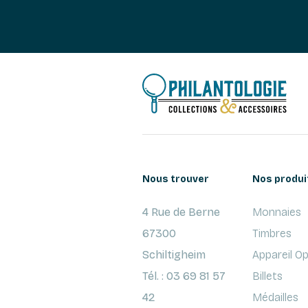
Nous trouver
Nos produi
4 Rue de Berne
Monnaies
67300
Timbres
Schiltigheim
Appareil O
Tél. : 03 69 81 57
Billets
42
Médailles