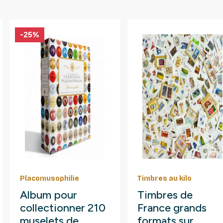
-25%
Placomusophilie
Timbres au kilo
Album pour
Timbres de
collectionner 210
France grands
muselets de
formats sur