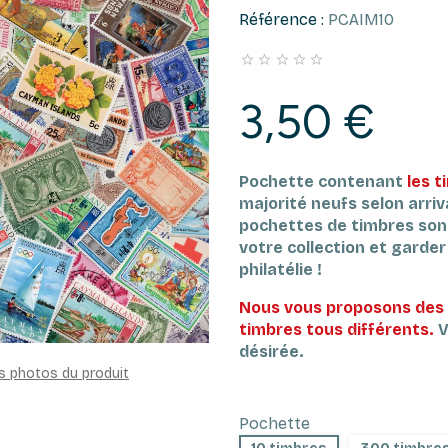
Référence :
PCAIM10





3,50 €
Pochette contenant
les t
majorité neufs selon arri
pochettes de timbres son
votre collection et garder l
philatélie !
Nous vous proposons des 
timbres tous différents.
V
désirée.
es photos du produit
Pochette