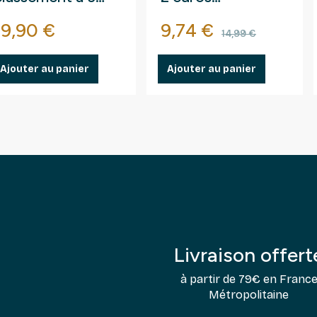
bandes pour
commémoratives.
Prix
Prix
Prix de bas
19,90 €
9,74 €
timbres.
14,99 €
Ajouter au panier
Ajouter au panier
Livraison offert
à partir de 79€ en Franc
Métropolitaine