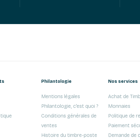
ts
Philantologie
Nos services
Mentions légales
Achat de Timb
Philantologie, c'est quoi ?
Monnaies
ptique
Conditions générales de
Politique de r
ventes
Paiement séc
Histoire du timbre-poste
Demande de c