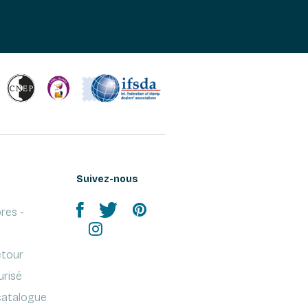
Suivez-nous
res -
etour
urisé
atalogue