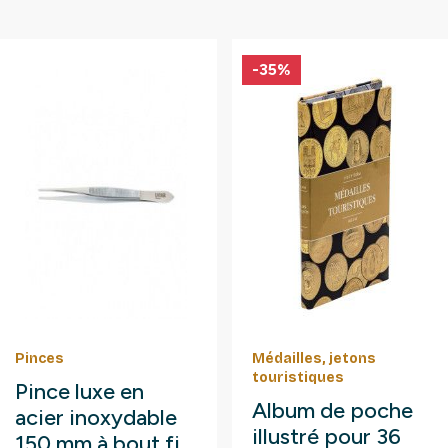
-35%
Pinces
Médailles, jetons
touristiques
Pince luxe en
Album de poche
acier inoxydable
illustré pour 36
150 mm à bout fin