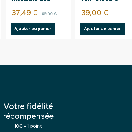
champagne.
fragments au kilo
Prix
Prix de base
Prix
37,49 €
39,00 €
ase
49,99 €
Ajouter au panier
Ajouter au panier
Votre fidélité
récompensée
10€ = 1 point