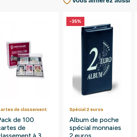
Vous aimerez aussi
-35%
artes de classement
Spécial 2 euros
Pack de 100
Album de poche
cartes de
spécial monnaies
classement à 3
2 euros