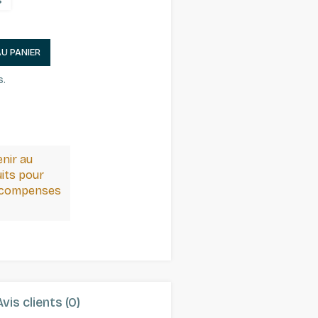
s
AU PANIER
s.
enir au
its pour
récompenses
Avis clients (0)