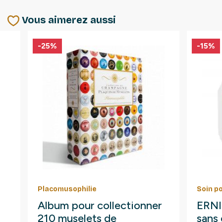
Vous aimerez aussi
-25%
-15%
Placomusophilie
Soin p
Album pour collectionner
ERNI 
210 muselets de
sans 