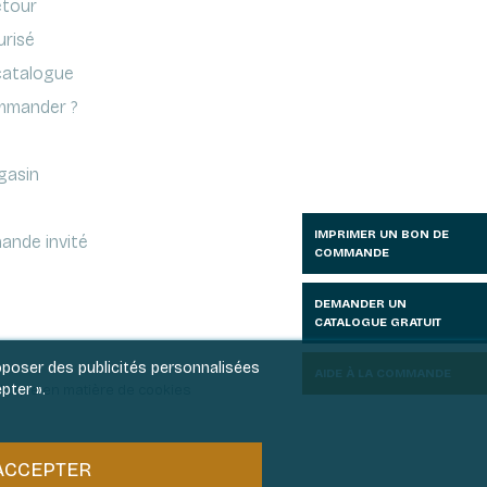
etour
urisé
atalogue
mander ?
gasin
IMPRIMER UN BON DE
ande invité
COMMANDE
DEMANDER UN
CATALOGUE GRATUIT
roposer des publicités personnalisées
AIDE À LA COMMANDE
pter ».
litique en matière de cookies
ACCEPTER