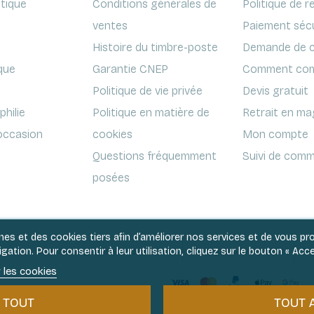
ptique
Conditions générales de
Politique de r
ventes
Paiement séc
Histoire du timbre-poste
Demande de c
que
Garantie CNEP
Comment com
Politique de vie privée
Devis gratuit
hilie
Politique en matière de
Retrait en ma
'occasion
cookies
Mon compte
Questions fréquemment
Suivi de comm
posées
rnes et des cookies tiers afin d’améliorer nos services et de vous p
ation. Pour consentir à leur utilisation, cliquez sur le bouton « Acce
Conditions générales de ventes
Politique de vie privée
Po
 les cookies
Paiement en 3x et 4x sans frais
 TOUT
TOUT 