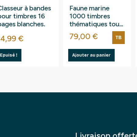
Classeur à bandes
Faune marine
pour timbres 16
1000 timbres
pages blanches.
thématiques tous
différents.
Prix
79,00 €
Prix
14,99 €
TB
Epuisé !
Ajouter au panier
Livraison offert