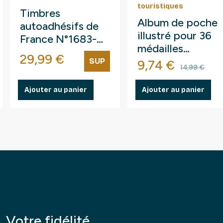
touristiques
Timbres
Album de poche
autoadhésifs de
illustré pour 36
France N°1683-
médailles
1694, Poissons de
Prix
29,99 €
touristiques.
SUP
Prix
Prix de
9,74 €
mer.
14,99 €
Ajouter au panier
Ajouter au panier
Votre fidélité