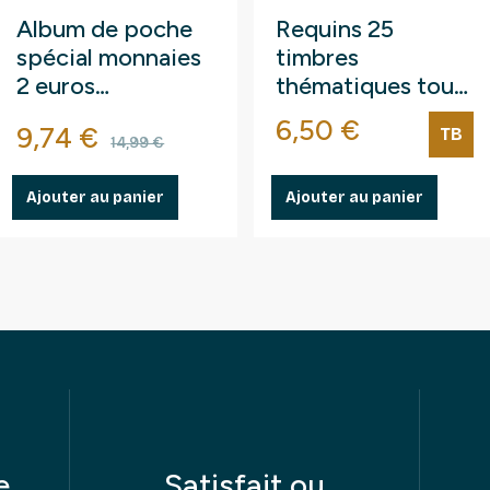
Album de poche
Requins 25
spécial monnaies
timbres
2 euros
thématiques tous
commémoratives.
différents.
Prix
6,50 €
Prix
Prix de base
9,74 €
TB
14,99 €
Ajouter au panier
Ajouter au panier
e
Satisfait ou