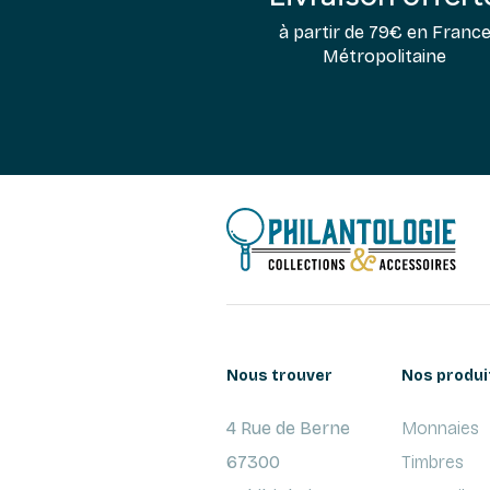
à partir de 79€ en Franc
Métropolitaine
Nous trouver
Nos produi
4 Rue de Berne
Monnaies
67300
Timbres