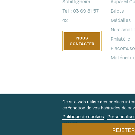
Schiltigheim
Appareil O
Tél. : 03 69 81 57
Billets
42
Médailles
Numismati
NOUS
Philatélie
CONTACTER
Placomusop
Matériel d
Ce site web utilise des cookies inte
en fonction de vos habitudes de navig
Politique de cookies
Personnaliser
Philantologie 2026 © Tous droits
réservés.
REJETER