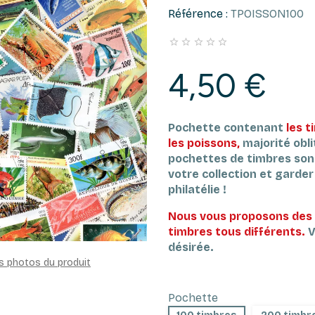
Référence :
TPOISSON100





4,50 €
Pochette contenant
les 
les poissons,
majorité obli
pochettes de timbres son
votre collection et garder l
philatélie !
Nous vous proposons des 
timbres tous différents.
V
désirée.
es photos du produit
Pochette