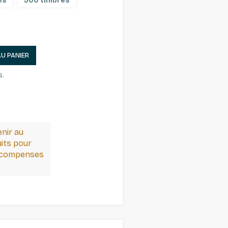
es
500 timbres
AU PANIER
s.
enir au
its pour
récompenses