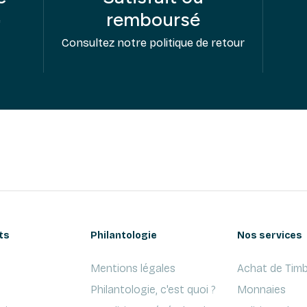
remboursé
e
Consultez notre politique de retour
ts
Philantologie
Nos services
Mentions légales
Achat de Timb
Philantologie, c'est quoi ?
Monnaies