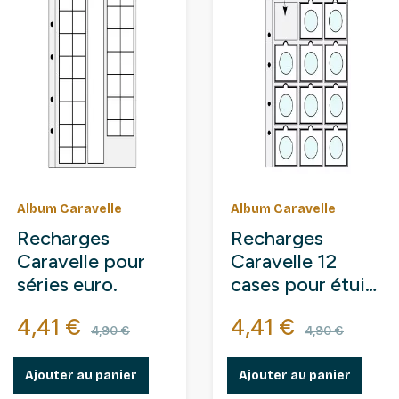
Album Caravelle
Album Caravelle
Recharges
Recharges
Caravelle pour
Caravelle 12
séries euro.
cases pour étuis
carton monnaies.
Prix
Prix de base
Prix
Prix de b
4,41 €
4,41 €
4,90 €
4,90 €
Ajouter au panier
Ajouter au panier