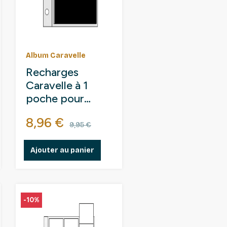
Album Caravelle
Recharges
Caravelle à 1
poche pour
billets de
base
Prix
Prix de base
8,96 €
banque,
9,95 €
documents.
Ajouter au panier
-10%