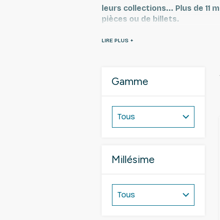
leurs collections... Plus de 1
pièces ou de billets.
Les recharges Yvert et Telli
courant) sont aussi compatibl
Gamme
Millésime