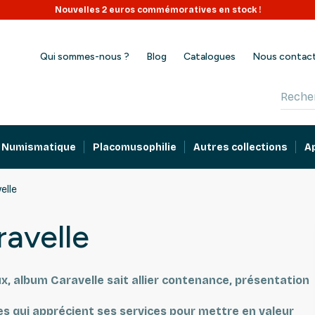
Nouvelles 2 euros commémoratives en stock !
Qui sommes-nous ?
Blog
Catalogues
Nous contac
Numismatique
Placomusophilie
Autres collections
A
elle
avelle
ux, album Caravelle sait allier contenance, présentation
 qui apprécient ses services pour mettre en valeur