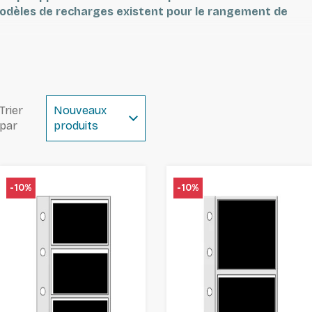
1 modèles de recharges existent pour le rangement de
er pour euros (Pièces de 2€ commémoratives ou d'usage
es avec les albums Caravelle.
Trier
Nouveaux
par
produits
-10%
-10%