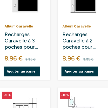
Album Caravelle
Album Caravelle
Recharges
Recharges
Caravelle à 3
Caravelle à 2
poches pour
poches pour
billets de
billets de
Prix
Prix de base
Prix
Prix de 
8,96 €
8,96 €
banque.
banque.
9,95 €
9,95 €
Ajouter au panier
Ajouter au panier
-10%
-10%