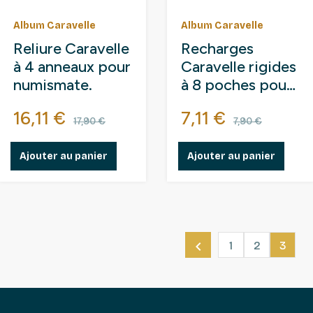
Album Caravelle
Album Caravelle
Reliure Caravelle
Recharges
à 4 anneaux pour
Caravelle rigides
numismate.
à 8 poches pour
télécartes,
Prix
Prix de base
Prix
Prix de b
16,11 €
7,11 €
coincards.
17,90 €
7,90 €
Ajouter au panier
Ajouter au panier

1
2
3