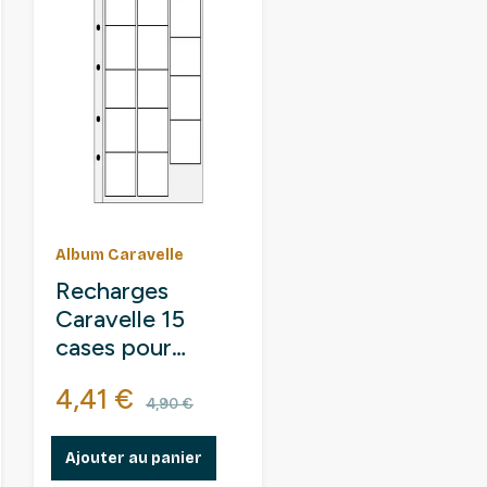
Album Caravelle
Recharges
Caravelle 15
cases pour
monnaies 46mm.
ase
Prix
Prix de base
4,41 €
4,90 €
Ajouter au panier