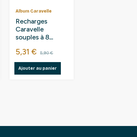
Album Caravelle
Recharges
Caravelle
souples à 8
poches pour
ase
Prix
Prix de base
5,31 €
télécartes,
5,90 €
coincards.
Ajouter au panier