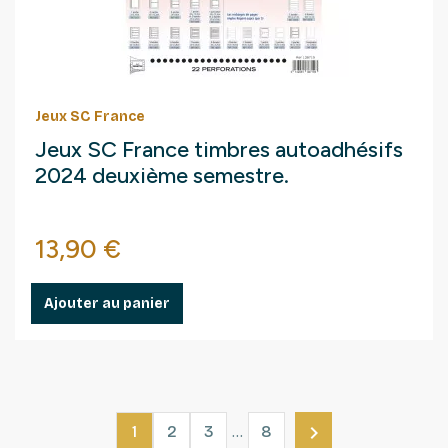
Jeux SC France
Jeux SC France timbres autoadhésifs
2024 deuxième semestre.
Prix
13,90 €
Ajouter au panier

1
2
3
…
8