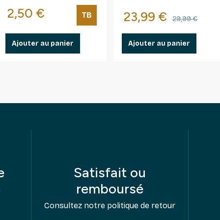
différents.
Prix
2,50 €
se
Prix
Prix de 
23,99 €
TB
29,99 €
Ajouter au panier
Ajouter au panier
e
Satisfait ou
remboursé
e
Consultez notre politique de retour