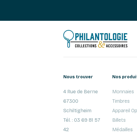
Nous trouver
Nos produi
4 Rue de Berne
Monnaies
67300
Timbres
Schiltigheim
Appareil O
Tél. : 03 69 81 57
Billets
42
Médailles