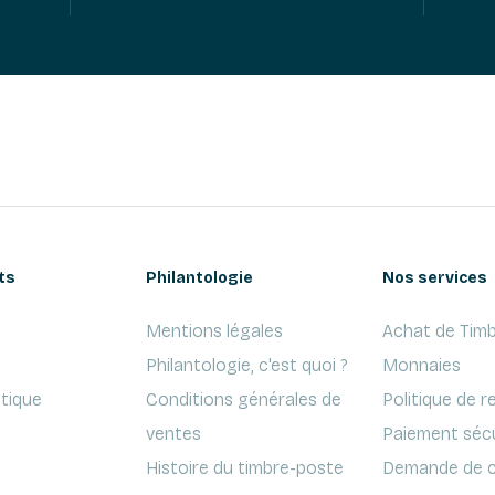
ts
Philantologie
Nos services
Mentions légales
Achat de Timb
Philantologie, c'est quoi ?
Monnaies
ptique
Conditions générales de
Politique de r
ventes
Paiement séc
Histoire du timbre-poste
Demande de c