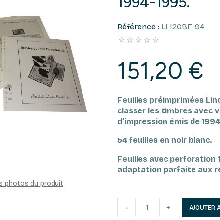
1994-1995.
Référence :
LI 120BF-94





151,20 €
Feuilles préimprimées Li
classer les timbres avec v
d'impression émis de 1994
54 feuilles en noir blanc.
Feuilles avec perforation 
adaptation parfaite aux re
es photos du produit
-
+
AJOUTER 