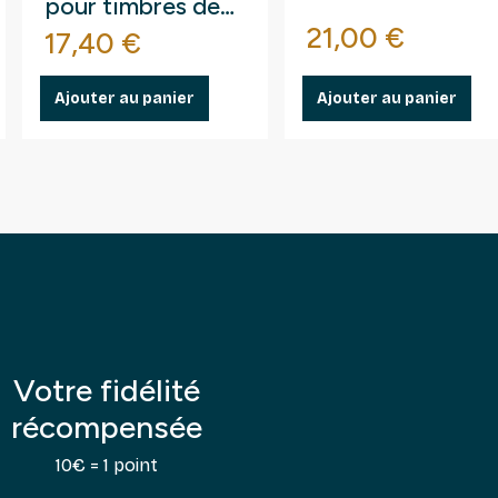
pour timbres de
arrondi droit.
base
Prix
France.
21,00 €
Prix
17,40 €
Ajouter au panier
Ajouter au panier
Votre fidélité
récompensée
10€ = 1 point