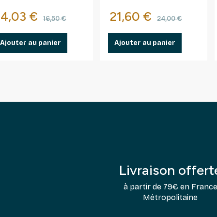
autocollants.
Prix
Prix de base
Prix
Prix de ba
14,03 €
21,60 €
16,50 €
24,00 €
Ajouter au panier
Ajouter au panier
Livraison offert
à partir de 79€ en Franc
Métropolitaine