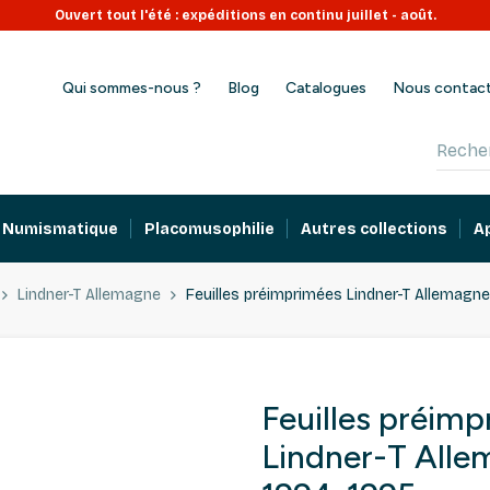
Ouvert tout l'été : expéditions en continu juillet - août.
Qui sommes-nous ?
Blog
Catalogues
Nous contac
Numismatique
Placomusophilie
Autres collections
A
Lindner-T Allemagne
Feuilles préimprimées Lindner-T Allemagne
Feuilles préim
Lindner-T Alle