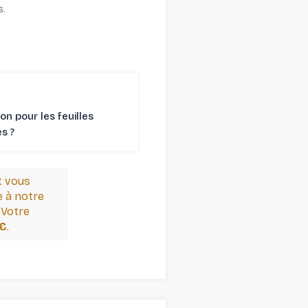
s.
son pour les feuilles
 ⁠?
t vous
 à notre
 Votre
 €
.