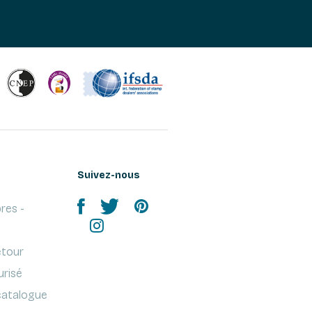
Suivez-nous
res -
etour
urisé
atalogue