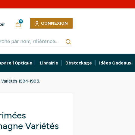
0
CONNEXION
ter
ppareil Optique
Librairie
Déstockage
Idées Cadeaux
 Variétés 1994-1995.
primées
magne Variétés