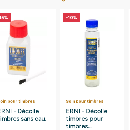
15%
-10%
oin pour timbres
Soin pour timbres
ERNI - Décolle
ERNI - Décolle
timbres sans eau.
timbres pour
timbres