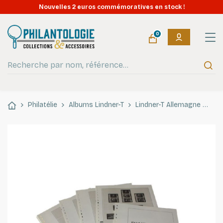
Nouvelles 2 euros commémoratives en stock !
0
Philatélie
Albums Lindner-T
Lindner-T Allemagne
Feu