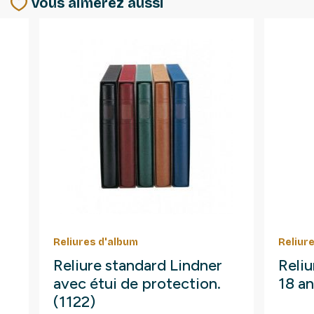
Vous aimerez aussi
Reliures d'album
Reliur
Reliure standard Lindner
Reliu
avec étui de protection.
18 an
(1122)