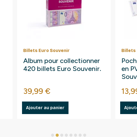
Billets Euro Souvenir
Billets
Album pour collectionner
Poch
420 billets Euro Souvenir.
en PV
Souv
Prix
Prix
39,99 €
13,9
Ajouter au panier
Ajout
1
2
3
4
5
6
7
8