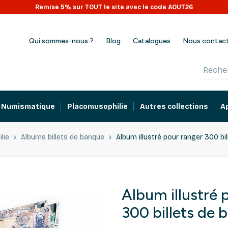
Remise 5% sur TOUT le site avec le code AOUT26
Qui sommes-nous ?
Blog
Catalogues
Nous contac
Numismatique
Placomusophilie
Autres collections
A
ilie
Albums billets de banque
Album illustré pour ranger 300 bi
Album illustré 
300 billets de 