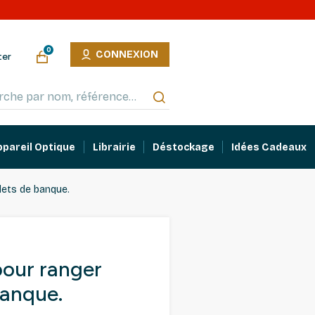
0
CONNEXION
ter
ppareil Optique
Librairie
Déstockage
Idées Cadeaux
llets de banque.
pour ranger
banque.