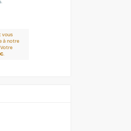
s.
t vous
 à notre
 Votre
 €
.