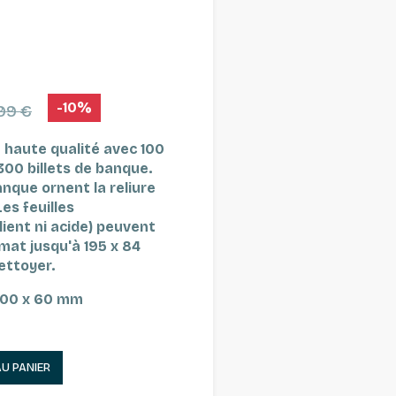
-10%
99 €
 haute qualité avec 100
 300 billets de banque.
anque ornent la reliure
Les feuilles
ient ni acide) peuvent
rmat jusqu'à 195 x 84
nettoyer.
 300 x 60 mm
AU PANIER