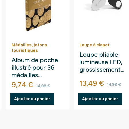
Médailles, jetons
Loupe à clapet
touristiques
Loupe pliable
Album de poche
lumineuse LED,
illustré pour 36
grossissement
médailles
10x.
Prix
Prix d
touristiques.
13,49 €
Prix
Prix de base
9,74 €
14,99 €
14,99 €
Ajouter au panier
Ajouter au panier