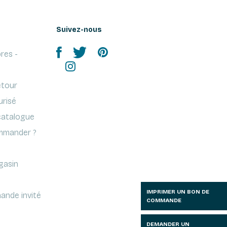
Suivez-nous
res -
etour
urisé
atalogue
mander ?
gasin
IMPRIMER UN BON DE
ande invité
COMMANDE
DEMANDER UN