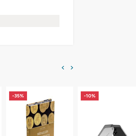
-35%
-10%