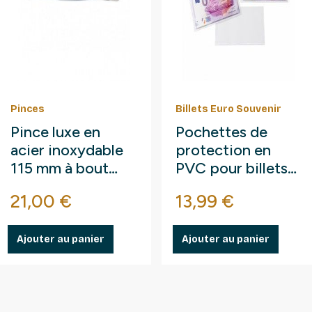
Pinces
Billets Euro Souvenir
Pince luxe en
Pochettes de
acier inoxydable
protection en
115 mm à bout
PVC pour billets
arrondi droit.
Euro Souvenir.
se
Prix
Prix
21,00 €
13,99 €
Ajouter au panier
Ajouter au panier