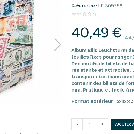
Référence :
LE 309759





40,49 €
44,
Album Bills Leuchtturm de
feuilles fixes pour ranger
Des motifs de billets de b
résistante et attractive.
transparentes (sans émoll
contenir des billets de fo
mm.
Pratique et facile à 
Format extérieur : 245 x
-
+
AJOUTER 