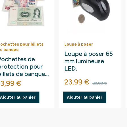
ochettes pour billets
Loupe à poser
e banque
Loupe à poser 65
Pochettes de
mm lumineuse
protection pour
LED.
billets de banque
Prix
Prix de ba
158 x 75 mm.
23,99 €
Prix
13,99 €
29,99 €
Ajouter au panier
Ajouter au panier