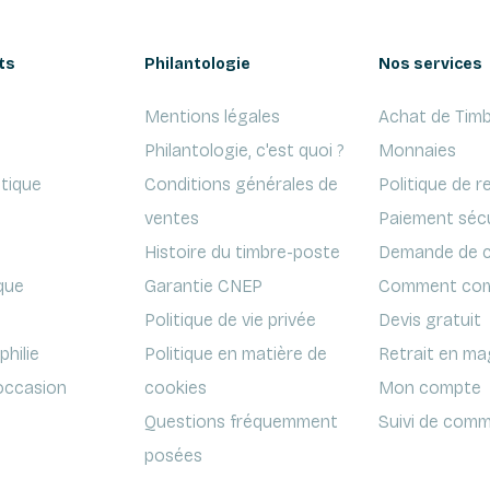
ts
Philantologie
Nos services
Mentions légales
Achat de Timb
Philantologie, c'est quoi ?
Monnaies
ptique
Conditions générales de
Politique de r
ventes
Paiement séc
Histoire du timbre-poste
Demande de c
que
Garantie CNEP
Comment com
Politique de vie privée
Devis gratuit
hilie
Politique en matière de
Retrait en ma
'occasion
cookies
Mon compte
Questions fréquemment
Suivi de comm
posées