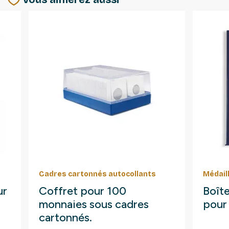
Cadres cartonnés autocollants
Médail
ur
Coffret pour 100
Boît
monnaies sous cadres
pour
cartonnés.