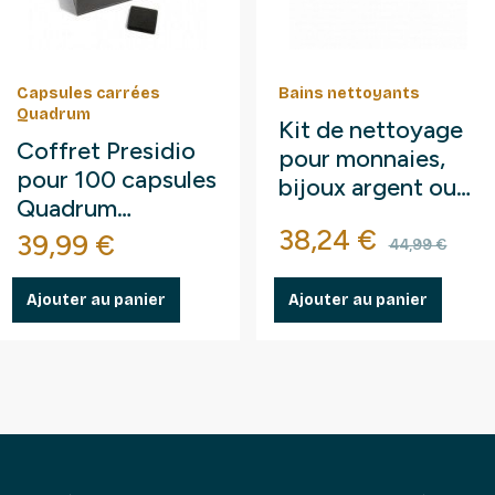
Capsules carrées
Bains nettoyants
Quadrum
Kit de nettoyage
Coffret Presidio
pour monnaies,
pour 100 capsules
bijoux argent ou
Quadrum
cuivre.
Prix
Prix de 
Leuchtturm.
38,24 €
Prix
39,99 €
44,99 €
Ajouter au panier
Ajouter au panier