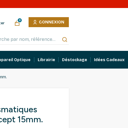
0
CONNEXION
ter
ppareil Optique
Librairie
Déstockage
Idées Cadeaux
5mm.
smatiques
cept 15mm.