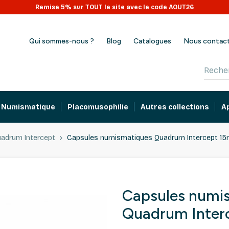
Remise 5% sur TOUT le site avec le code AOUT26
Qui sommes-nous ?
Blog
Catalogues
Nous contac
Numismatique
Placomusophilie
Autres collections
A
adrum Intercept
Capsules numismatiques Quadrum Intercept 1
Capsules numi
Quadrum Inter