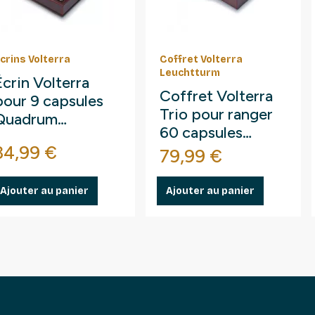
crins Volterra
Coffret Volterra
Leuchtturm
Écrin Volterra
Coffret Volterra
pour 9 capsules
Trio pour ranger
Quadrum
60 capsules
Leuchtturm.
Prix
34,99 €
Quadrum
Prix
79,99 €
Leuchtturm.
Ajouter au panier
Ajouter au panier