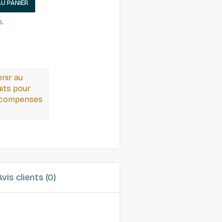
AU PANIER
s.
enir au
its pour
récompenses
Avis clients (0)