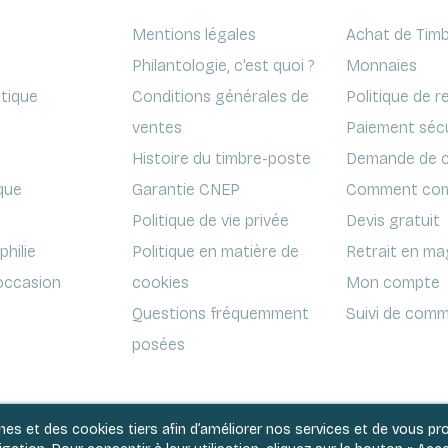
Mentions légales
Achat de Timb
Philantologie, c'est quoi ?
Monnaies
ptique
Conditions générales de
Politique de r
ventes
Paiement séc
Histoire du timbre-poste
Demande de c
que
Garantie CNEP
Comment com
Politique de vie privée
Devis gratuit
hilie
Politique en matière de
Retrait en ma
'occasion
cookies
Mon compte
Questions fréquemment
Suivi de comm
posées
rnes et des cookies tiers afin d’améliorer nos services et de vous p