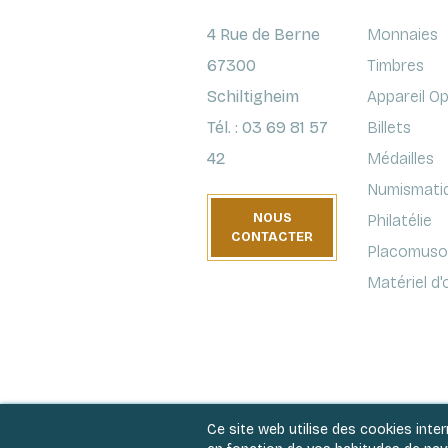
4 Rue de Berne
Monnaies
67300
Timbres
Schiltigheim
Appareil O
Tél. : 03 69 81 57
Billets
42
Médailles
Numismati
NOUS
Philatélie
CONTACTER
Placomusop
Matériel d
Ce site web utilise des cookies inte