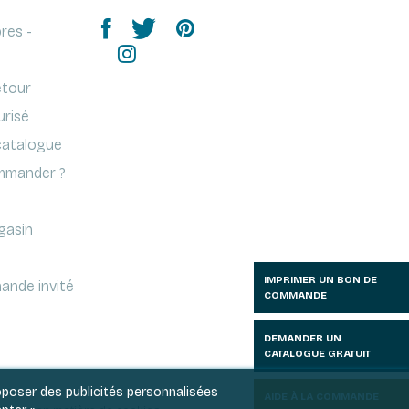
res -
etour
urisé
atalogue
mander ?
gasin
IMPRIMER UN BON DE
ande invité
COMMANDE
DEMANDER UN
CATALOGUE GRATUIT
roposer des publicités personnalisées
AIDE À LA COMMANDE