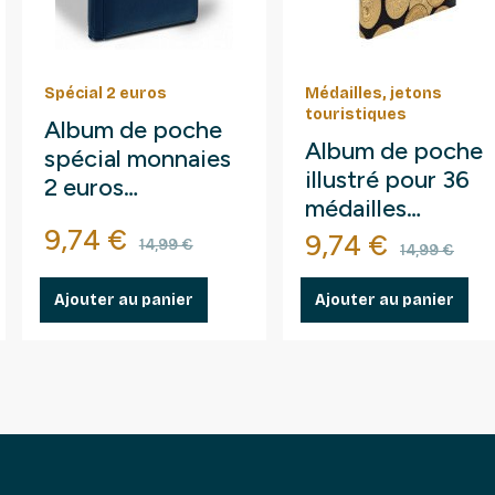
Spécial 2 euros
Médailles, jetons
touristiques
Album de poche
Album de poche
spécial monnaies
illustré pour 36
2 euros
médailles
commémoratives.
base
Prix
Prix de base
9,74 €
touristiques.
Prix
Prix de
9,74 €
14,99 €
14,99 €
Ajouter au panier
Ajouter au panier