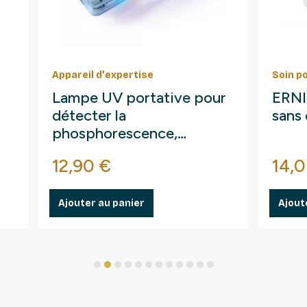
Appareil d'expertise
Soin p
Lampe UV portative pour
ERNI 
détecter la
sans 
phosphorescence,
fluorescences.
Prix
Prix
12,90 €
14,0
Ajouter au panier
Ajout
1
2
3
4
5
6
7
8
9
10
11
12