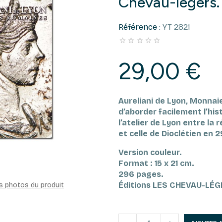
Chevau-lègers.
Référence :
YT 2821





29,00 €
Aureliani de Lyon, Monna
d’aborder facilement l’hi
l’atelier de Lyon entre la 
et celle de Dioclétien en 2
Version couleur.
Format : 15 x 21 cm.
296 pages.
Éditions LES CHEVAU-LÉ
es photos du produit