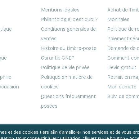
Mentions légales
Achat de Timb
Philantologie, c'est quoi ?
Monnaies
ptique
Conditions générales de
Politique de r
ventes
Paiement séc
Histoire du timbre-poste
Demande de c
que
Garantie CNEP
Comment com
Politique de vie privée
Devis gratuit
hilie
Politique en matière de
Retrait en ma
'occasion
cookies
Mon compte
Questions fréquemment
Suivi de comm
posées
rnes et des cookies tiers afin d’améliorer nos services et de vous p
ation. Pour consentir à leur utilisation, cliquez sur le bouton « Acce
Conditions générales de ventes
Politique de vie privée
Po