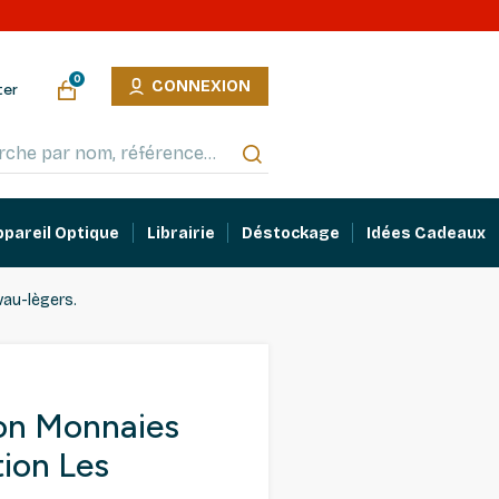
0
CONNEXION
ter
ppareil Optique
Librairie
Déstockage
Idées Cadeaux
vau-lègers.
yon Monnaies
tion Les