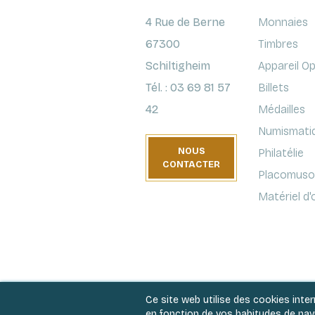
4 Rue de Berne
Monnaies
67300
Timbres
Schiltigheim
Appareil O
Tél. : 03 69 81 57
Billets
42
Médailles
Numismati
NOUS
Philatélie
CONTACTER
Placomusop
Matériel d
Ce site web utilise des cookies inte
en fonction de vos habitudes de navig