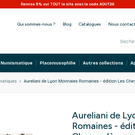
Remise 5% sur TOUT le site avec le code AOUT26
Qui sommes-nous ?
Blog
Catalogues
Nous contac
Numismatique
Placomusophilie
Autres collections
A
matiques
Aureliani de Lyon Monnaies Romaines - édition Les Che
Aureliani de L
Romaines - édi