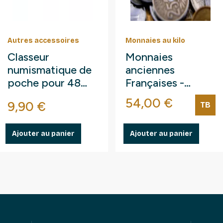
Autres accessoires
Monnaies au kilo
Classeur
Monnaies
numismatique de
anciennes
poche pour 48
Françaises -
pièces jusqu'à 36
paquet 1 kilo.
Prix
54,00 €
se
Prix
9,90 €
TB
mm.
Ajouter au panier
Ajouter au panier