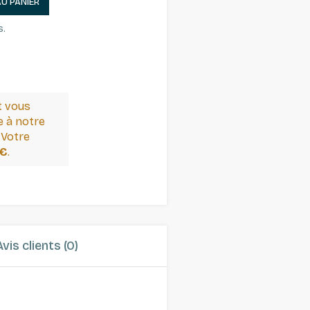
AU PANIER
s.
t vous
 à notre
 Votre
 €
.
Avis clients (0)