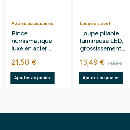
Autres accessoires
Loupe à clapet
Pince
Loupe pliable
numismatique
lumineuse LED,
luxe en acier
grossissement
115mm à bout
10x.
Prix
Prix
Prix d
21,50 €
13,49 €
plastifié.
14,99 €
Ajouter au panier
Ajouter au panier