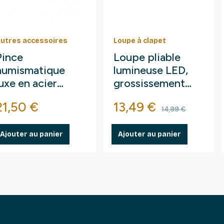
utres accessoires
Loupe à clapet
Pince
Loupe pliable
numismatique
lumineuse LED,
luxe en acier
grossissement
115mm à bout
10x.
Prix
Prix
Prix de ba
21,50 €
13,49 €
lastifié.
14,99 €
Ajouter au panier
Ajouter au panier