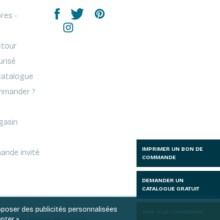
res -
etour
urisé
atalogue
mander ?
gasin
IMPRIMER UN BON DE
ande invité
COMMANDE
DEMANDER UN
CATALOGUE GRATUIT
roposer des publicités personnalisées
AIDE À LA COMMANDE
pter ».
litique en matière de cookies