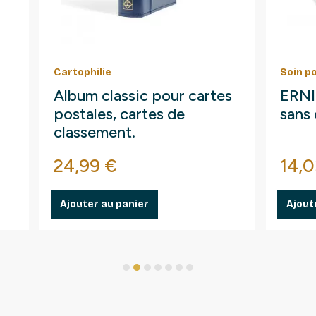
Cartophilie
Soin p
Album classic pour cartes
ERNI 
postales, cartes de
sans 
classement.
Prix
Prix
24,99 €
14,0
Ajouter au panier
Ajout
1
2
3
4
5
6
7