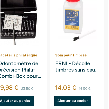
apeterie philatélique
Soin pour timbres
Odontomètre de
ERNI - Décolle
précision Phila-
timbres sans eau.
Combi-Box pour
timbres-poste.
Prix
Prix de base
Prix
Prix de ba
19,98 €
14,03 €
23,50 €
16,50 €
Ajouter au panier
Ajouter au panier