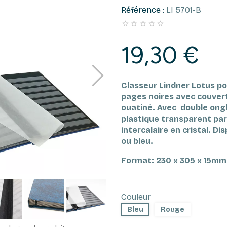
Référence :
LI 5701-B





19,30 €
Classeur Lindner Lotus po
pages noires avec couvertu
ouatiné.
Avec double ongl
plastique transparent par
intercalaire en cristal.
Dis
ou bleu.
Format: 230 x 305 x 15mm
Couleur
Bleu
Rouge