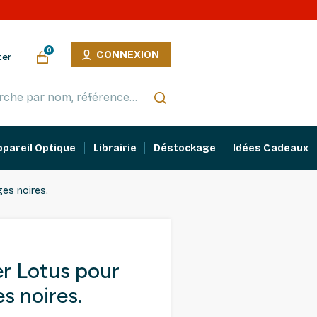
0
CONNEXION
ter
ppareil Optique
Librairie
Déstockage
Idées Cadeaux
ges noires.
er Lotus pour
s noires.