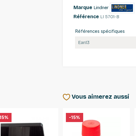
Marque
Lindner
Référence
LI 5701-B
Références spécifiques
Ean13
Vous aimerez aussi
15%
-15%