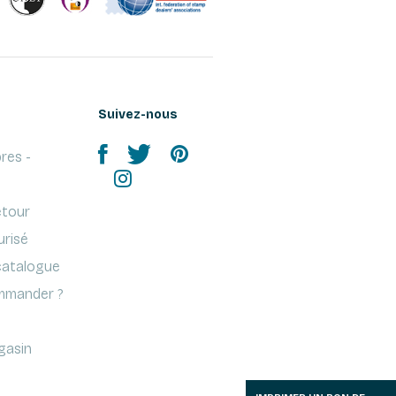
Suivez-nous
res -
etour
urisé
atalogue
mander ?
gasin