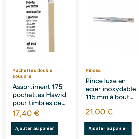
Pochettes double
Pinces
soudure
Pince luxe en
Assortiment 175
acier inoxydable
pochettes Hawid
115 mm à bout
pour timbres de
arrondi droit.
Prix
France.
21,00 €
Prix
17,40 €
Ajouter au panier
Ajouter au panier