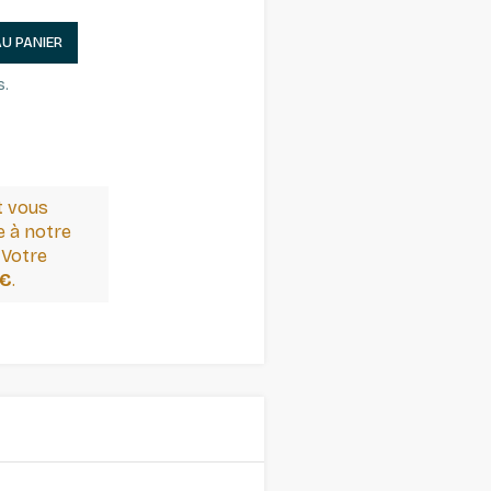
AU PANIER
s.
t vous
 à notre
 Votre
 €
.