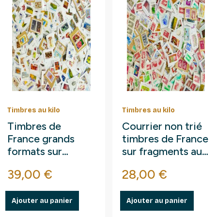
Timbres au kilo
Timbres au kilo
Timbres de
Courrier non trié
France grands
timbres de France
formats sur
sur fragments au
fragments au kilo.
kilo.
se
Prix
Prix
39,00 €
28,00 €
Ajouter au panier
Ajouter au panier