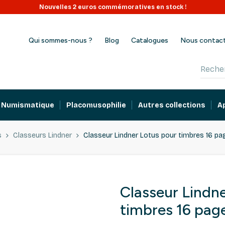
Nouvelles 2 euros commémoratives en stock !
Qui sommes-nous ?
Blog
Catalogues
Nous contac
Numismatique
Placomusophilie
Autres collections
A
s
Classeurs Lindner
Classeur Lindner Lotus pour timbres 16 pa
Classeur Lindn
timbres 16 page