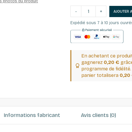
es photos du produit
-
+
AJOUTER 
Expédié sous 7 à 10 jours ouvré
En achetant ce produi
gagnerez
0,20 €
grâce
programme de fidélité.
panier totalisera
0,20
Informations fabricant
Avis clients (0)