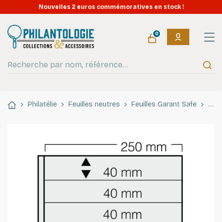
Nouvelles 2 euros commémoratives en stock !
0
Philatélie
Feuilles neutres
Feuilles Garant Safe
Feui