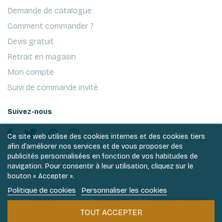
Demande de catalogue
Comment commander ?
Devis gratuit
Retrait en magasin
Mon compte
Suivi de commande invité
Suivez-nous
Ce site web utilise des cookies internes et des cookies tiers
afin d’améliorer nos services et de vous proposer des
publicités personnalisées en fonction de vos habitudes de
navigation. Pour consentir à leur utilisation, cliquez sur le
bouton « Accepter ».
Politique de cookies
Personnaliser les cookies
Conditions
Politique de
Politique en matière
générales de ventes
vie privée
de cookies
TOUT ACCEPTER