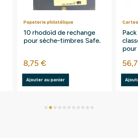
Papeterie philatélique
Cartes
10 rhodoïd de rechange
Pack
pour sèche-timbres Safe.
clas
pour
Prix
Prix
8,75 €
56,7
Ajouter au panier
Ajout
1
2
3
4
5
6
7
8
9
10
11