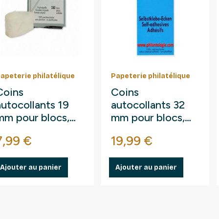
apeterie philatélique
Papeterie philatélique
Coins
Coins
autocollants 19
autocollants 32
mm pour blocs,
mm pour blocs,
photos, cartes
photos, cartes
Prix
Prix
7,99 €
19,99 €
postales.
postales.
Ajouter au panier
Ajouter au panier