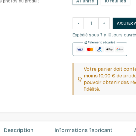
es photos du produit
A l'unité
10 feuilles
-
+
AJOUTER 
Expédié sous 7 à 10 jours ouvré
Votre panier doit cont
moins 10,00 € de produ
pouvoir obtenir des 
fidélité.
Description
Informations fabricant