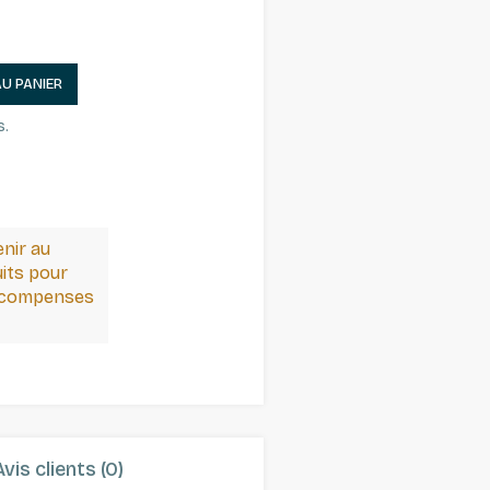
AU PANIER
s.
enir au
its pour
récompenses
Avis clients (0)