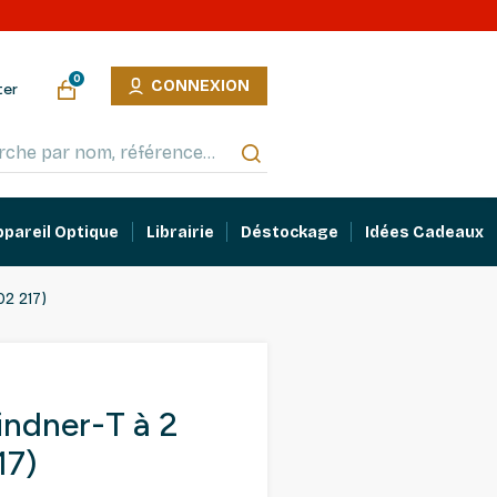
0
CONNEXION
ter
ppareil Optique
Librairie
Déstockage
Idées Cadeaux
02 217)
Lindner-T à 2
17)