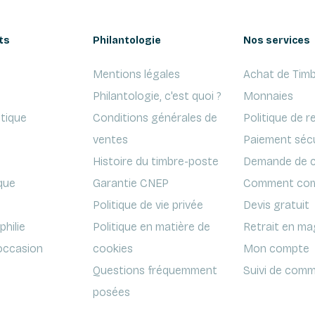
ts
Philantologie
Nos services
Mentions légales
Achat de Timb
Philantologie, c'est quoi ?
Monnaies
ptique
Conditions générales de
Politique de r
ventes
Paiement séc
Histoire du timbre-poste
Demande de c
que
Garantie CNEP
Comment com
Politique de vie privée
Devis gratuit
hilie
Politique en matière de
Retrait en ma
'occasion
cookies
Mon compte
Questions fréquemment
Suivi de comm
posées