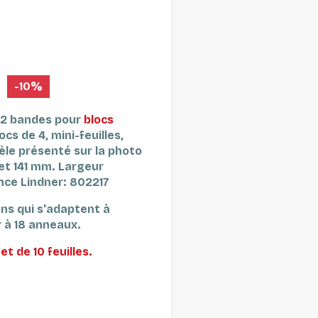
-10%
à 2 bandes pour
blocs
locs de 4, mini-feuilles,
le présenté sur la photo
et 141 mm.
Largeur
nce Lindner: 802217
ons qui s'adaptent à
r à 18 anneaux.
et de 10 feuilles.