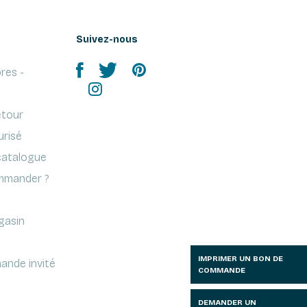
Suivez-nous
res -
etour
urisé
atalogue
mander ?
gasin
IMPRIMER UN BON DE
ande invité
COMMANDE
DEMANDER UN