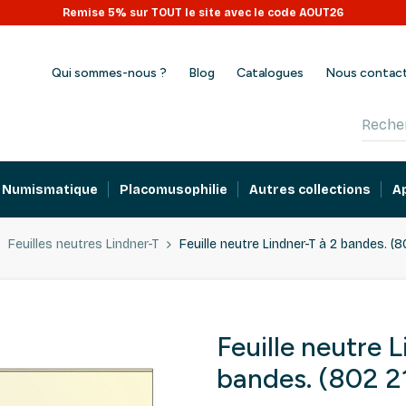
Remise 5% sur TOUT le site avec le code AOUT26
Qui sommes-nous ?
Blog
Catalogues
Nous contac
Numismatique
Placomusophilie
Autres collections
A
Feuilles neutres Lindner-T
Feuille neutre Lindner-T à 2 bandes. (8
Feuille neutre 
bandes. (802 2