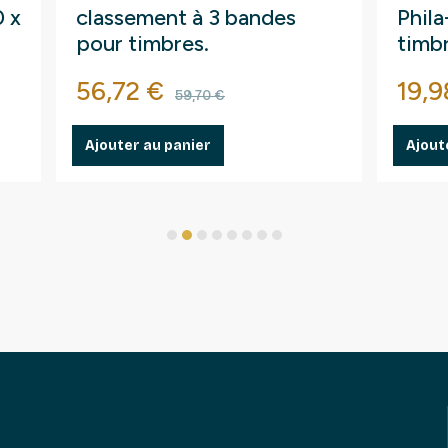
0 x
classement à 3 bandes
Phil
pour timbres.
timb
Prix
Prix de base
Prix
56,72 €
19,9
59,70 €
Ajouter au panier
Ajout
1
2
3
4
5
6
7
8