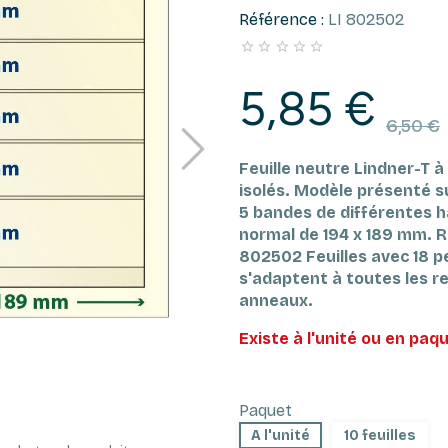
Référence :
LI 802502





5,85 €
6,50 €
Feuille neutre Lindner-T 
isolés.
Modèle présenté su
5 bandes de différentes 
normal de 194 x 189 mm.
R
802502
Feuilles avec 18 p
s'adaptent à toutes les re
anneaux.
Existe à l'unité ou en paqu
Paquet
A l'unité
10 feuilles