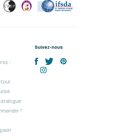
Suivez-nous
res -
etour
urisé
atalogue
mander ?
gasin