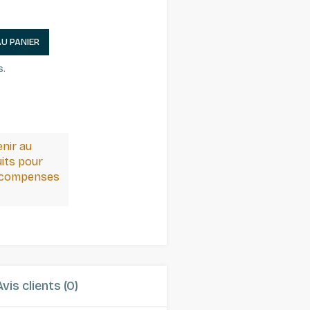
AU PANIER
s.
enir au
its pour
récompenses
Avis clients (0)