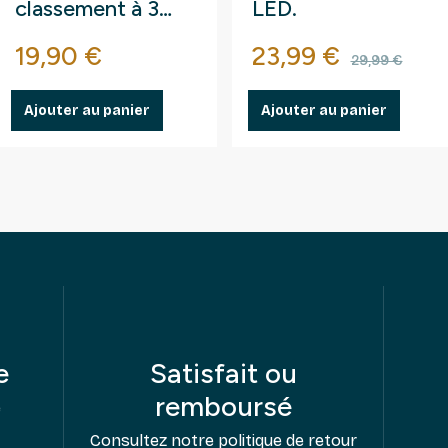
classement à 3
LED.
bandes pour
Prix
Prix
Prix de 
19,90 €
23,99 €
timbres.
29,99 €
Ajouter au panier
Ajouter au panier
e
Satisfait ou
remboursé
e
Consultez notre politique de retour