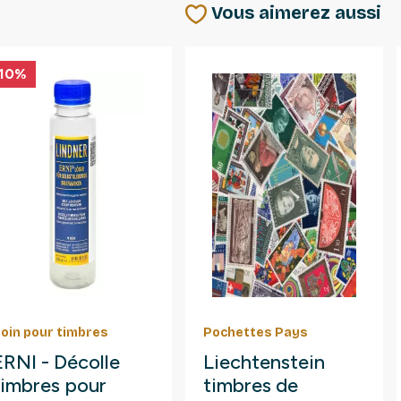
Vous aimerez aussi
-10%
oin pour timbres
Pochettes Pays
ERNI - Décolle
Liechtenstein
timbres pour
timbres de