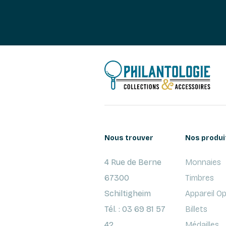
Nous trouver
Nos produi
4 Rue de Berne
Monnaies
67300
Timbres
Schiltigheim
Appareil O
Tél. : 03 69 81 57
Billets
42
Médailles