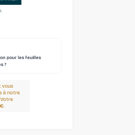
s.
son pour les feuilles
 ⁠?
t vous
 à notre
 Votre
 €
.