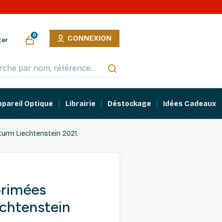
0
CONNEXION
ter
ppareil Optique
Librairie
Déstockage
Idées Cadeaux
turm Liechtenstein 2021.
primées
chtenstein