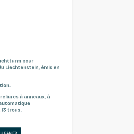
euchtturm pour
du Liechtenstein, émis en
tion.
reliures à anneaux, à
s automatique
 13 trous.
AU PANIER