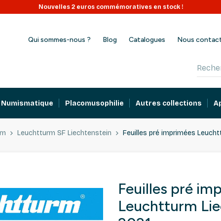
Ouvert tout l'été : expéditions en continu juillet - août.
Nouvelles 2 euros commémoratives en stock !
Qui sommes-nous ?
Blog
Catalogues
Nous contac
Numismatique
Placomusophilie
Autres collections
A
rm
Leuchtturm SF Liechtenstein
Feuilles pré imprimées Leucht
Feuilles pré im
Leuchtturm Lie