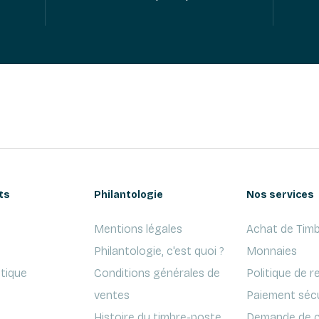
ts
Philantologie
Nos services
Mentions légales
Achat de Timb
Philantologie, c'est quoi ?
Monnaies
ptique
Conditions générales de
Politique de r
ventes
Paiement séc
Histoire du timbre-poste
Demande de c