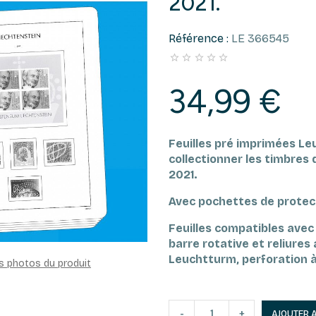
2021.
Référence :
LE 366545





34,99 €
Feuilles pré imprimées L
collectionner les timbres 
2021.
Avec pochettes de protec
Feuilles compatibles avec 
barre rotative et reliure
Leuchtturm, perforation à
es photos du produit
-
+
AJOUTER 