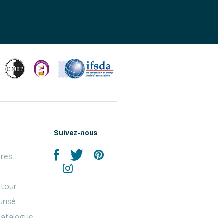
Suivez-nous
res -
etour
urisé
atalogue