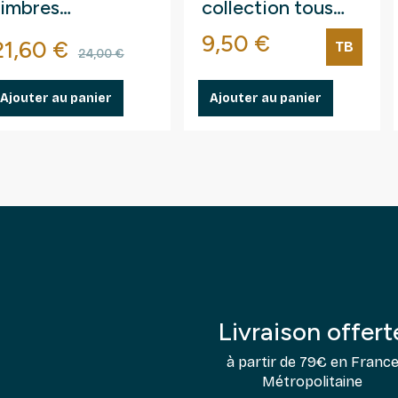
timbres
collection tous
autocollants.
différents.
Prix
9,50 €
Prix
Prix de base
21,60 €
TB
24,00 €
Ajouter au panier
Ajouter au panier
Livraison offert
à partir de 79€ en Franc
Métropolitaine