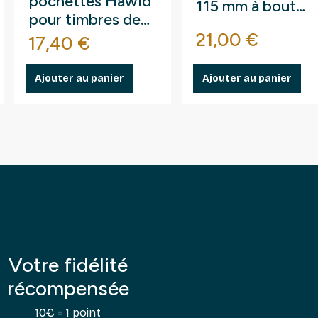
pochettes Hawid
115 mm à bout
pour timbres de
arrondi droit.
base
Prix
France.
21,00 €
Prix
17,40 €
Ajouter au panier
Ajouter au panier
Votre fidélité
récompensée
10€ = 1 point