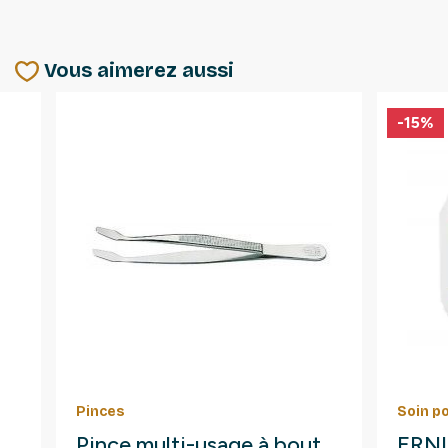
Vous aimerez aussi
-15%
Pinces
Soin p
Pince multi-usage à bout
ERNI 