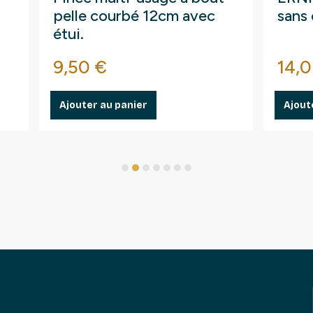
pelle courbé 12cm avec
sans 
étui.
Prix
Prix
9,50 €
14,0
Ajouter au panier
Ajout
1
2
3
4
5
6
7