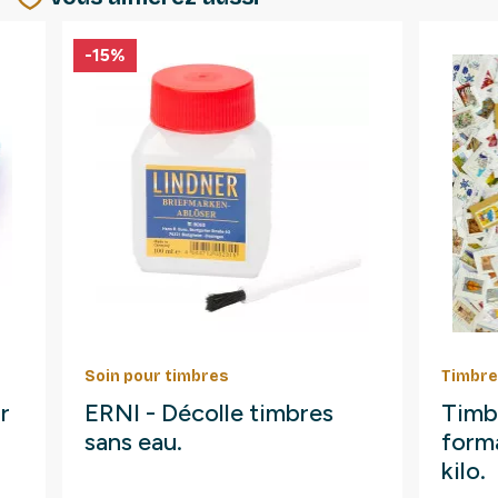
-15%
Soin pour timbres
Timbres
r
ERNI - Décolle timbres
Timb
sans eau.
form
kilo.