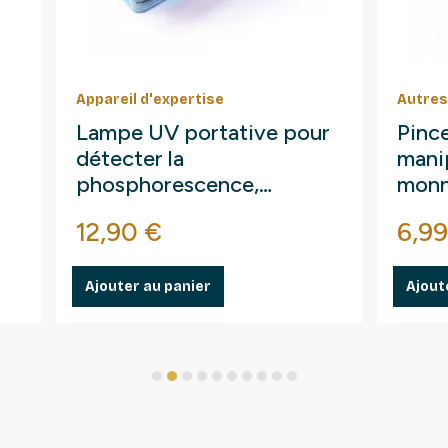
Appareil d'expertise
Autres
Lampe UV portative pour
Pince
détecter la
manip
phosphorescence,
monn
fluorescences.
Prix
Prix
12,90 €
6,99
Ajouter au panier
Ajout
1
2
3
4
5
6
7
8
9
10