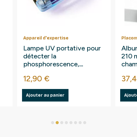
Appareil d'expertise
Placom
Lampe UV portative pour
Albu
détecter la
210 
phosphorescence,
cham
fluorescences.
Prix
Prix
12,90 €
37,4
Ajouter au panier
Ajout
1
2
3
4
5
6
7
8