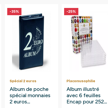
-35%
-25%
Spécial 2 euros
Placomusophilie
Album de poche
Album illustré
spécial monnaies
avec 6 feuilles
2 euros
Encap pour 252
commémoratives.
muselets de