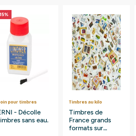
15%
oin pour timbres
Timbres au kilo
ERNI - Décolle
Timbres de
timbres sans eau.
France grands
formats sur
fragments au kilo.