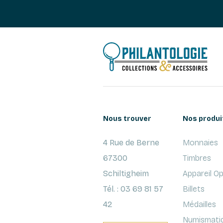
Nous trouver
Nos produi
4 Rue de Berne
Monnaies
67300
Timbres
Schiltigheim
Appareil O
Tél. : 03 69 81 57
Billets
42
Médailles
Numismati