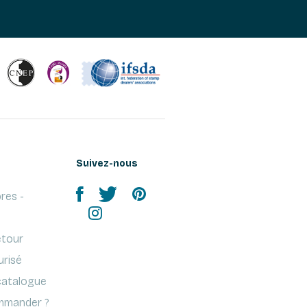
Suivez-nous
res -
etour
urisé
atalogue
mander ?