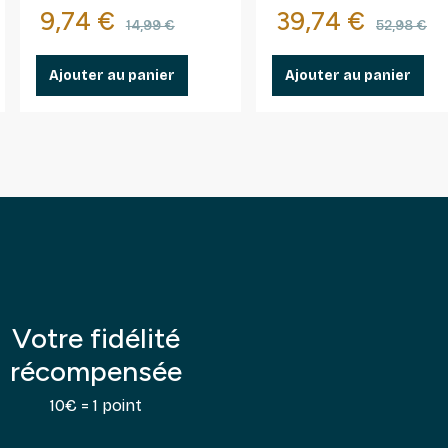
Prix
Prix de base
Prix
Prix d
9,74 €
39,74 €
champagne.
14,99 €
52,98 €
Ajouter au panier
Ajouter au panier
Votre fidélité
récompensée
10€ = 1 point