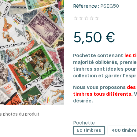
Référence :
PSEG50





5,50 €
Pochette contenant
les 
majorité oblitérés, premie
timbres sont idéales pour
collection et garder l'esprit
Nous vous proposons
des
timbres tous différents.
V
désirée.
es photos du produit
Pochette
50 timbres
400 timbre