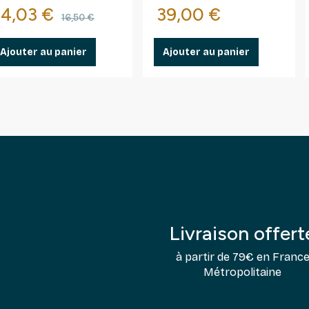
Prix
Prix de base
Prix
14,03 €
39,00 €
16,50 €
Ajouter au panier
Ajouter au panier
Livraison offert
à partir de 79€ en Franc
Métropolitaine