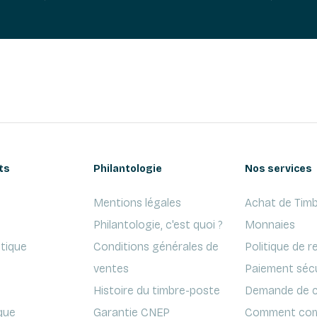
ts
Philantologie
Nos services
Mentions légales
Achat de Timb
Philantologie, c'est quoi ?
Monnaies
ptique
Conditions générales de
Politique de r
ventes
Paiement séc
Histoire du timbre-poste
Demande de c
que
Garantie CNEP
Comment com