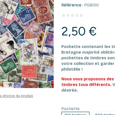
Référence :
PGB100





2,50 €
Pochette contenant les t
Bretagne majorité oblitér
pochettes de timbres son
votre collection et garder l
philatélie !
Nous vous proposons des 
timbres tous différents.
V
désirée.
es photos du produit
Pochette