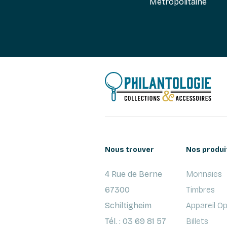
Métropolitaine
Nous trouver
Nos produi
4 Rue de Berne
Monnaies
67300
Timbres
Schiltigheim
Appareil O
Tél. : 03 69 81 57
Billets