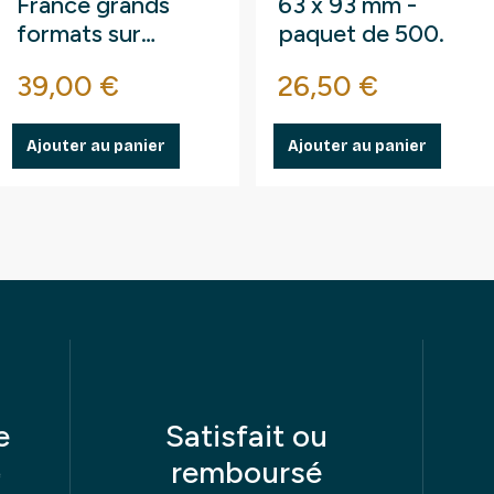
France grands
63 x 93 mm -
formats sur
paquet de 500.
fragments au kilo.
se
Prix
Prix
39,00 €
26,50 €
Ajouter au panier
Ajouter au panier
e
Satisfait ou
remboursé
e