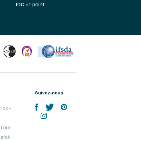
10€ = 1 point
Suivez-nous
res -
etour
urisé