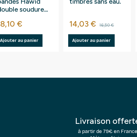
bandes Hawid
timbres sans eau.
double soudure
pour timbres du
Prix
Prix
Prix de ba
18,10 €
14,03 €
monde.
16,50 €
Ajouter au panier
Ajouter au panier
Livraison offert
à partir de 79€ en Franc