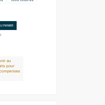
es
1000 timbres
AU PANIER
s.
enir au
its pour
récompenses