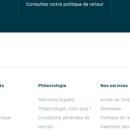
Consultez notre politique de retour
ts
Philantologie
Nos services
Mentions légales
Achat de Timb
Philantologie, c'est quoi ?
Monnaies
ptique
Conditions générales de
Politique de r
ventes
Paiement séc