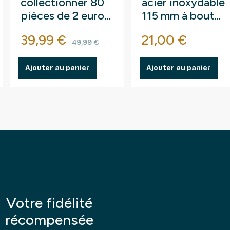
collectionner 80
acier inoxydable
pièces de 2 euros
115 mm à bout
commémoratives.
arrondi droit.
Prix
Prix de base
Prix
39,99 €
21,00 €
49,99 €
Ajouter au panier
Ajouter au panier
Votre fidélité
récompensée