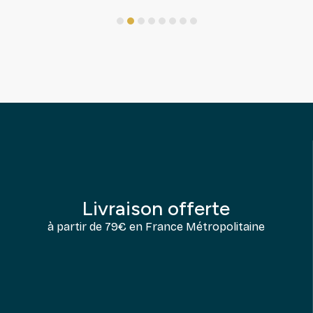
1
2
3
4
5
6
7
8
Livraison offerte
à partir de 79€ en France Métropolitaine