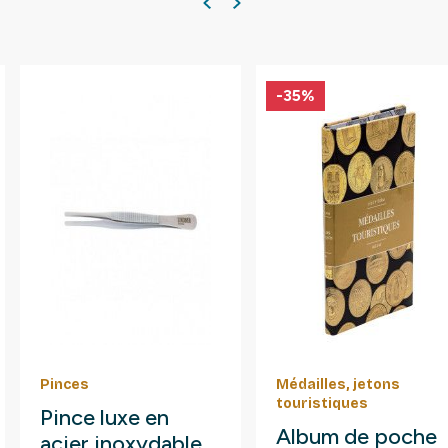
-25%
-15%
Placomusophilie
Soin pour timbres
Album pour
ERNI - Décolle
collectionner 210
timbres sans eau.