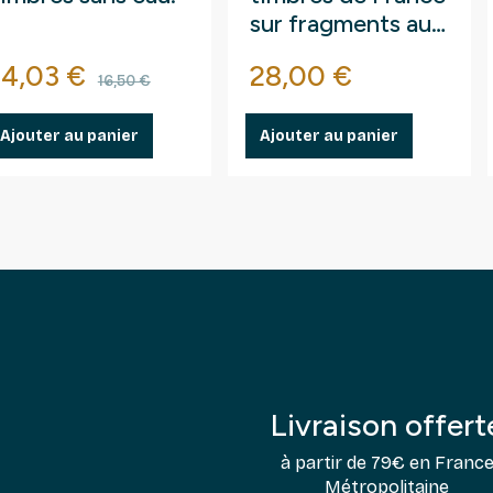
illustré pour 36
115 mm à bout
médailles
arrondi droit.
Prix
21,00 €
touristiques.
Prix
Prix de bas
9,74 €
14,99 €
Ajouter au panier
Ajouter au panier
Livraison offert
à partir de 79€ en Franc
Métropolitaine