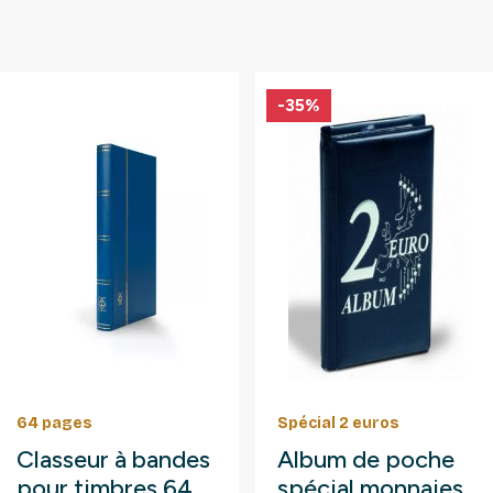
-5%
Cartes de classement
Appareil d'expertise
Pack de 300
Lampe UV
cartes de
portative pour