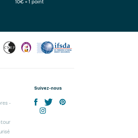
10€ = 1 point
Suivez-nous
res -
etour
urisé