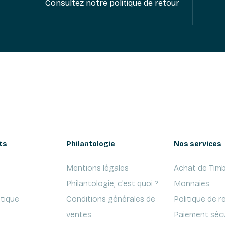
Consultez notre politique de retour
ts
Philantologie
Nos services
Mentions légales
Achat de Timb
Philantologie, c'est quoi ?
Monnaies
ptique
Conditions générales de
Politique de r
ventes
Paiement séc