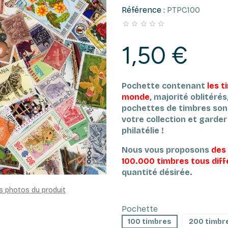
Référence :
PTPC100





1,50 €
Pochette contenant
les t
monde
, majorité oblitéré
pochettes de timbres son
votre collection et garder l
philatélie !
Nous vous proposons
des
100.000 timbres tous dif
quantité désirée.
es photos du produit
Pochette
100 timbres
200 timbr