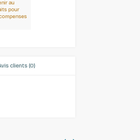
enir au
its pour
récompenses
Avis clients (0)