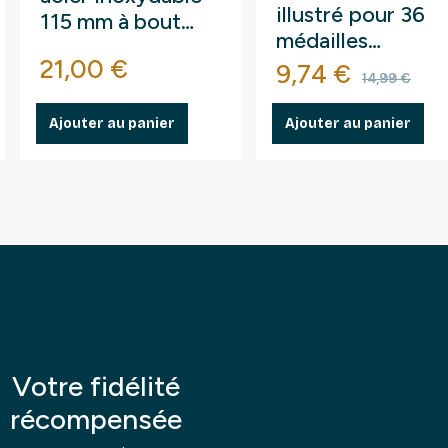
muselets de
champagne.
Prix
Prix de base
Prix
Prix d
37,49 €
14,03 €
49,99 €
16,50 €
Ajouter au panier
Ajouter au panier
Votre fidélité
récompensée