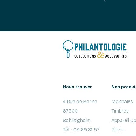
Nous trouver
Nos produi
4 Rue de Berne
Monnaies
67300
Timbres
Schiltigheim
Appareil O
Tél. : 03 69 81 57
Billets