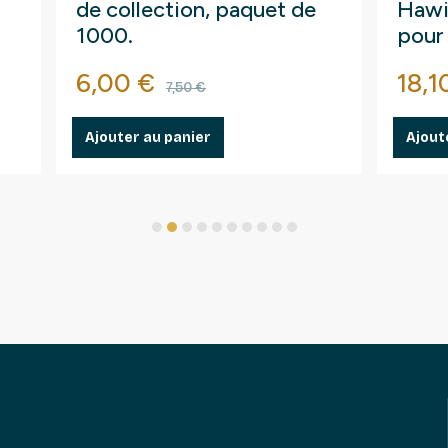
de collection, paquet de
Hawi
1000.
pour
Prix
Prix de base
Prix
6,00 €
18,1
7,50 €
Ajouter au panier
Ajout
1
2
3
4
5
6
7
8
9
10