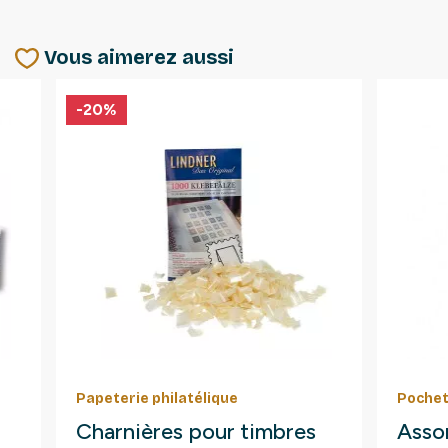
Vous aimerez aussi
-20%
Papeterie philatélique
Pochet
Charnières pour timbres
Asso