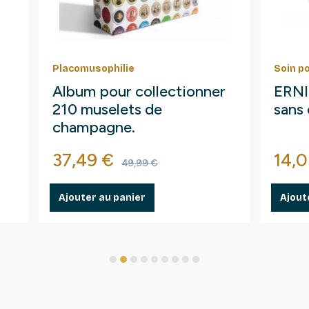
Placomusophilie
Soin p
Album pour collectionner
ERNI 
210 muselets de
sans 
champagne.
Prix
Prix de base
Prix
37,49 €
14,0
49,99 €
Ajouter au panier
Ajout
1
2
3
4
5
6
7
8
9