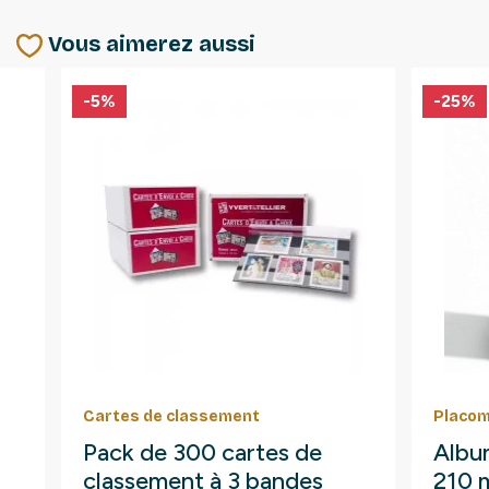
Vous aimerez aussi
-5%
-25%
Cartes de classement
Placom
Pack de 300 cartes de
Albu
classement à 3 bandes
210 