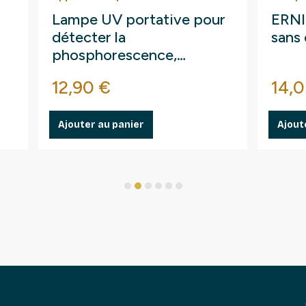
Lampe UV portative pour
ERNI 
détecter la
sans 
phosphorescence,
fluorescences.
Prix
Prix
12,90 €
14,0
Ajouter au panier
Ajout
1
2
3
4
5
6