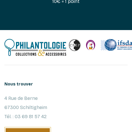
10€ = 1 point
Nous trouver
4 Rue de Berne
67300 Schiltigheim
Tél. : 03 69 81 57 42