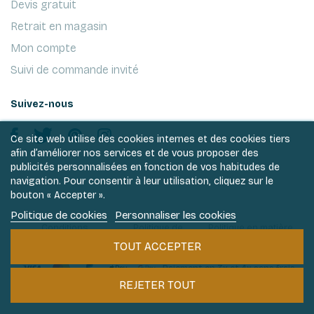
Devis gratuit
Retrait en magasin
Mon compte
Suivi de commande invité
Suivez-nous
Ce site web utilise des cookies internes et des cookies tiers
afin d’améliorer nos services et de vous proposer des
publicités personnalisées en fonction de vos habitudes de
navigation. Pour consentir à leur utilisation, cliquez sur le
bouton « Accepter ».
Politique de cookies
Personnaliser les cookies
Conditions
Politique de
Politique en matière
générales de ventes
vie privée
de cookies
TOUT ACCEPTER
Paiement en 3x et 4x sans frais
REJETER TOUT
Philantologie 2026 © Tous droits réservés.