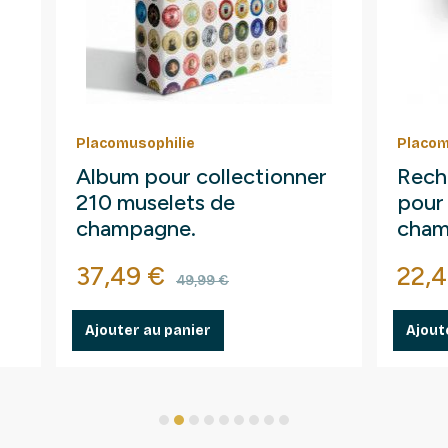
Placomusophilie
Placom
Album pour collectionner
Rech
210 muselets de
pour
champagne.
cham
bière
Prix
Prix de base
Prix
37,49 €
22,4
49,99 €
Ajouter au panier
Ajout
1
2
3
4
5
6
7
8
9