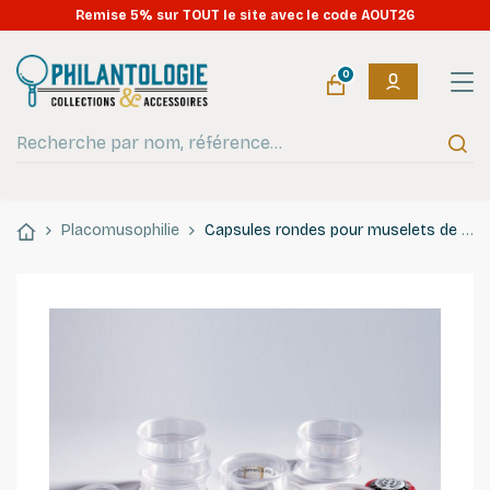
Remise 5% sur TOUT le site avec le code AOUT26
0
Placomusophilie
Capsules rondes pour muselets de champagne, capsules de bière, sodas.