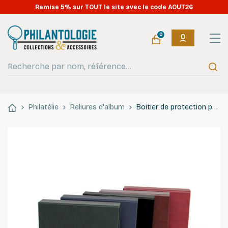
Remise 5% sur TOUT le site avec le code AOUT26
0
Philatélie
Reliures d'album
Boitier de protection pour reliure Yokama Safe.