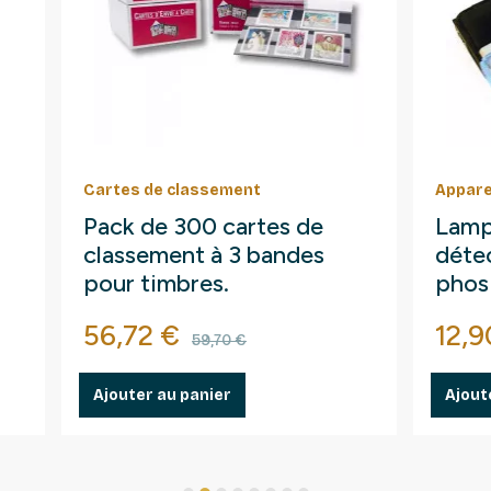
Cartes de classement
Appare
Pack de 300 cartes de
Lamp
classement à 3 bandes
détec
pour timbres.
phos
fluo
Prix
Prix de base
Prix
56,72 €
12,9
59,70 €
Ajouter au panier
Ajout