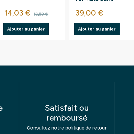
fragments au kilo.
se
Prix
Prix de base
Prix
14,03 €
39,00 €
16,50 €
Ajouter au panier
Ajouter au panier
e
Satisfait ou
remboursé
e
Consultez notre politique de retour