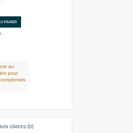
s
AU PANIER
s.
enir au
its pour
récompenses
Avis clients (0)