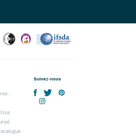
Suivez-nous
res -
etour
urisé
atalogue