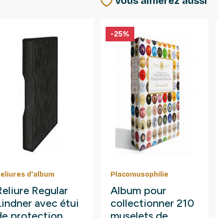
Vous aimerez aussi
-25%
eliures d'album
Placomusophilie
Reliure Regular
Album pour
Lindner avec étui
collectionner 210
de protection.
muselets de