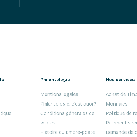
ts
Philantologie
Nos services
Mentions légales
Achat de Timb
Philantologie, c'est quoi ?
Monnaies
ptique
Conditions générales de
Politique de r
ventes
Paiement séc
Histoire du timbre-poste
Demande de c