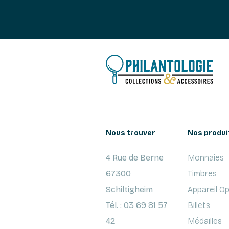
Nous trouver
Nos produi
4 Rue de Berne
Monnaies
67300
Timbres
Schiltigheim
Appareil O
Tél. : 03 69 81 57
Billets
42
Médailles