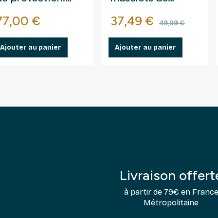
(1124)
champagne.
Prix
Prix
Prix de ba
77,00 €
37,49 €
49,99 €
Ajouter au panier
Ajouter au panier
Livraison offert
à partir de 79€ en Franc
Métropolitaine