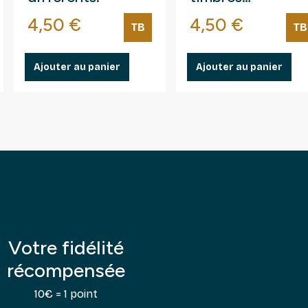
thématiques tou
Prix
Prix
4,50 €
4,50 €
TB
TB
différents.
Ajouter au panier
Ajouter au panier
Votre fidélité
récompensée
10€ = 1 point