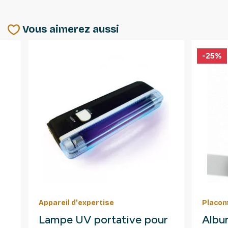
Vous aimerez aussi
-25%
Appareil d'expertise
Placom
Lampe UV portative pour
Albu