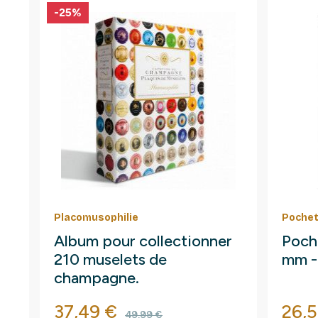
-25%
Placomusophilie
Pochet
Album pour collectionner
Poche
210 muselets de
mm -
champagne.
Prix
Prix de base
Prix
37,49 €
26,
49,99 €