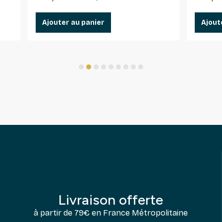
Ajouter au panier
Ajout
1
2
3
4
5
6
7
8
9
Livraison offerte
à partir de 79€ en France Métropolitaine