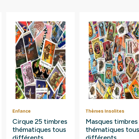
Enfance
Thèmes Insolites
Cirque 25 timbres
Masques timbres
thématiques tous
thématiques tou
différents.
différents.