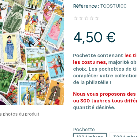
Référence :
TCOSTU100





4,50 €
Pochette contenant
les 
les costumes,
majorité obl
choix.
Les pochettes de t
compléter votre collection 
de la philatélie !
Nous vous proposons des 
ou 300 timbres tous diffé
quantité désirée.
es photos du produit
Pochette