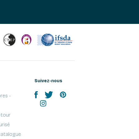
Suivez-nous
res -
etour
urisé
atalogue