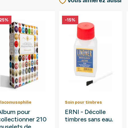
Vous aimerez aussi
-25%
-15%
lacomusophilie
Soin pour timbres
Album pour
ERNI - Décolle
collectionner 210
timbres sans eau.
muselets de