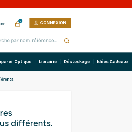
0
CONNEXION
ter
ppareil Optique
Librairie
Déstockage
Idées Cadeaux
érents.
res
s différents.