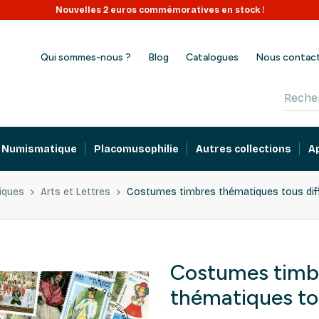
Nouvelles 2 euros commémoratives en stock !
Qui sommes-nous ?
Blog
Catalogues
Nous contac
Numismatique
Placomusophilie
Autres collections
A
iques
Arts et Lettres
Costumes timbres thématiques tous diff
Costumes timb
thématiques tou