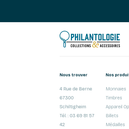
Nous trouver
Nos produi
4 Rue de Berne
Monnaies
67300
Timbres
Schiltigheim
Appareil O
Tél. : 03 69 81 57
Billets
42
Médailles