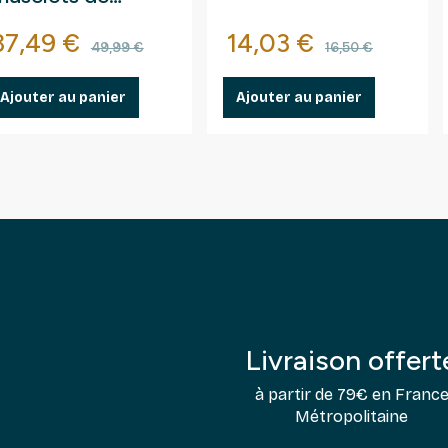
champagne.
Prix
Prix de base
Prix
Prix de ba
37,49 €
14,03 €
49,99 €
16,50 €
Ajouter au panier
Ajouter au panier
Livraison offert
à partir de 79€ en Franc
Métropolitaine