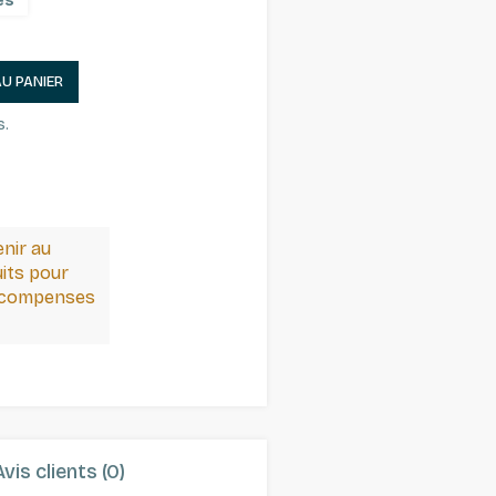
es
AU PANIER
s.
enir au
its pour
récompenses
Avis clients (0)