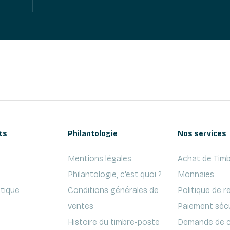
ts
Philantologie
Nos services
Mentions légales
Achat de Timb
Philantologie, c'est quoi ?
Monnaies
ptique
Conditions générales de
Politique de r
ventes
Paiement séc
Histoire du timbre-poste
Demande de c