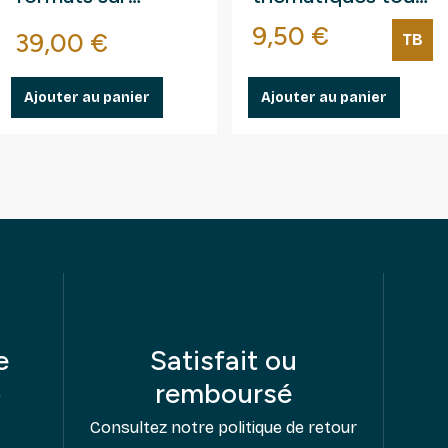
fragments au kilo.
différents.
Prix
9,50 €
se
Prix
39,00 €
TB
Ajouter au panier
Ajouter au panier
e
Satisfait ou
remboursé
e
Consultez notre politique de retour